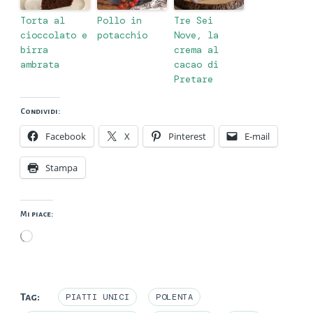
Torta al
Pollo in
Tre Sei
cioccolato e
potacchio
Nove, la
birra
crema al
ambrata
cacao di
Pretare
Condividi:
Facebook
X
Pinterest
E-mail
Stampa
Mi piace:
Caricamento
in
corso…
Tag:
PIATTI UNICI
POLENTA