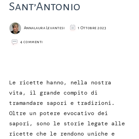
Sant’Antonio
Annalaura Levantesi
1 Ottobre 2023
su
4 commenti
Polenta
di
Sant’Antonio
Le ricette hanno, nella nostra
vita, il grande compito di
tramandare sapori e tradizioni.
Oltre un potere evocativo dei
sapori, sono le storie legate alle
ricette che le rendono uniche e