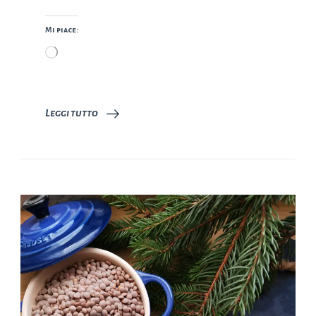
Mi piace:
Caricamento
in
corso…
Leggi tutto