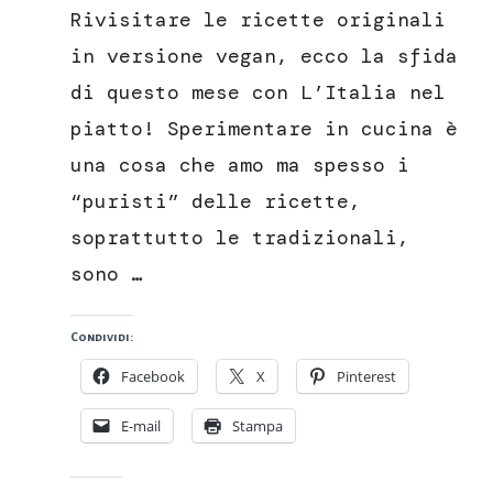
ascolane
Rivisitare le ricette originali
in
versione
in versione vegan, ecco la sfida
vegan
di questo mese con L’Italia nel
piatto! Sperimentare in cucina è
una cosa che amo ma spesso i
“puristi” delle ricette,
soprattutto le tradizionali,
sono …
Condividi:
Facebook
X
Pinterest
E-mail
Stampa