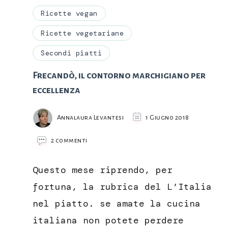
Ricette vegan
Ricette vegetariane
Secondi piatti
Frecandò, il contorno marchigiano per
eccellenza
Annalaura Levantesi
1 Giugno 2018
su
2 commenti
Frecandò,
il
Questo mese riprendo, per
contorno
marchigiano
fortuna, la rubrica del L’Italia
per
nel piatto. se amate la cucina
eccellenza
italiana non potete perdere