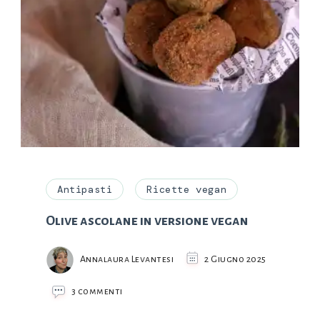
Antipasti
Ricette vegan
Olive ascolane in versione vegan
Annalaura Levantesi
2 Giugno 2025
su
3 commenti
Olive