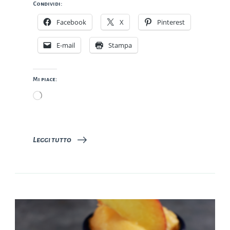
Condividi:
Facebook
X
Pinterest
E-mail
Stampa
Mi piace:
Caricamento
in
corso…
Leggi tutto