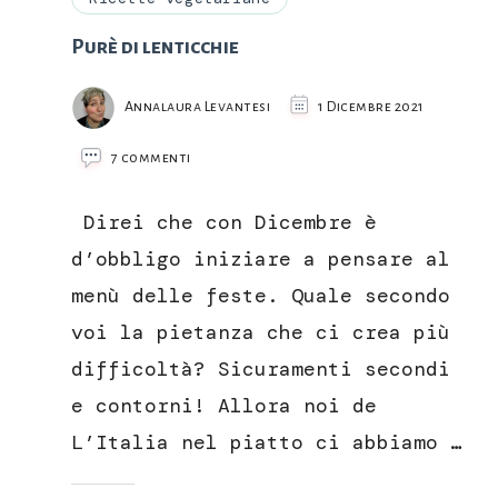
Purè di lenticchie
Annalaura Levantesi
1 Dicembre 2021
su
7 commenti
Purè
di
Direi che con Dicembre è
lenticchie
d’obbligo iniziare a pensare al
menù delle feste. Quale secondo
voi la pietanza che ci crea più
difficoltà? Sicuramenti secondi
e contorni! Allora noi de
L’Italia nel piatto ci abbiamo …