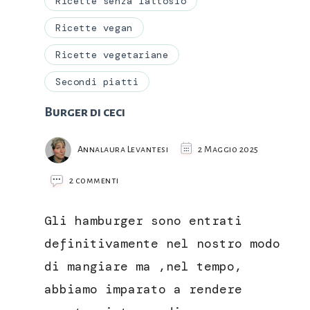
Ricette senza lattosio
Ricette vegan
Ricette vegetariane
Secondi piatti
Burger di ceci
Annalaura Levantesi
2 Maggio 2025
su
2 commenti
Burger
di
Gli hamburger sono entrati
ceci
definitivamente nel nostro modo
di mangiare ma ,nel tempo,
abbiamo imparato a rendere