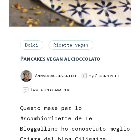
Dolci
Ricette vegan
Pancakes vegan al cioccolato
Annalaura Levantesi
29 Giugno 2018
su
Lascia un commento
Pancakes
vegan
Questo mese per lo
al
cioccolato
#scambioricette de Le
Bloggalline ho conosciuto meglio
Chiara del blog Ciliegine