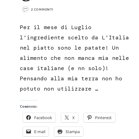
su
2 commenti
Chips
di
Per il mese di Luglio
patate
rosse
l’ingrediente scelto da L’Italia
di
nel piatto sono le patate! Un
colfiorito
alimento che non manca mia nelle
case italiane (e nn solo)!
Pensando alla mia terra non ho
potuto non utilizzare …
Condividi:
Facebook
X
Pinterest
E-mail
Stampa