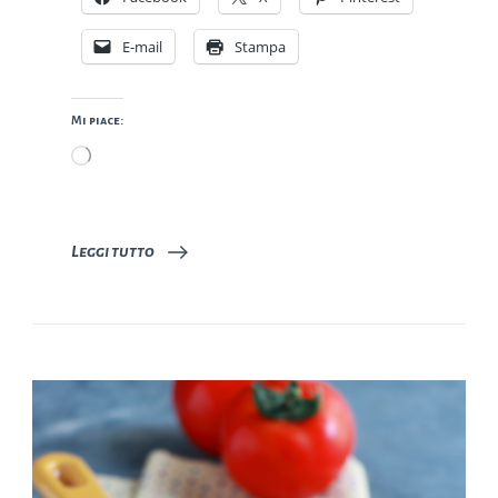
E-mail
Stampa
Mi piace:
Caricamento
in
corso…
Leggi tutto