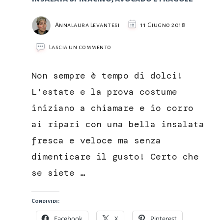
Annalaura Levantesi
11 Giugno 2018
su
Lascia un commento
Insalata
spinacino,
Non sempre è tempo di dolci!
avocado
e
L’estate e la prova costume
fragole
iniziano a chiamare e io corro
ai ripari con una bella insalata
fresca e veloce ma senza
dimenticare il gusto! Certo che
se siete …
Condividi:
Facebook
X
Pinterest