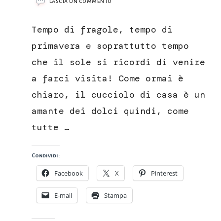
su
Lascia un commento
Torta
alle
Tempo di fragole, tempo di
fragole
senza
primavera e soprattutto tempo
uova
che il sole si ricordi di venire
e
senza
a farci visita! Come ormai è
burro
chiaro, il cucciolo di casa è un
amante dei dolci quindi, come
tutte …
Condividi:
Facebook
X
Pinterest
E-mail
Stampa