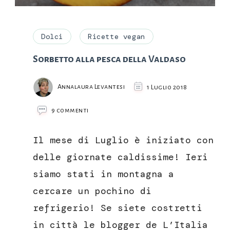
Dolci
Ricette vegan
Sorbetto alla pesca della Valdaso
Annalaura Levantesi
1 Luglio 2018
su
9 commenti
Sorbetto
alla
Il mese di Luglio è iniziato con
pesca
della
delle giornate caldissime! Ieri
Valdaso
siamo stati in montagna a
cercare un pochino di
refrigerio! Se siete costretti
in città le blogger de L’Italia