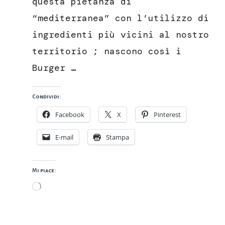
questa pietanza di
“mediterranea” con l’utilizzo di
ingredienti più vicini al nostro
territorio ; nascono così i
Burger …
Condividi:
Facebook
X
Pinterest
E-mail
Stampa
Mi piace:
Caricamento
in
corso…