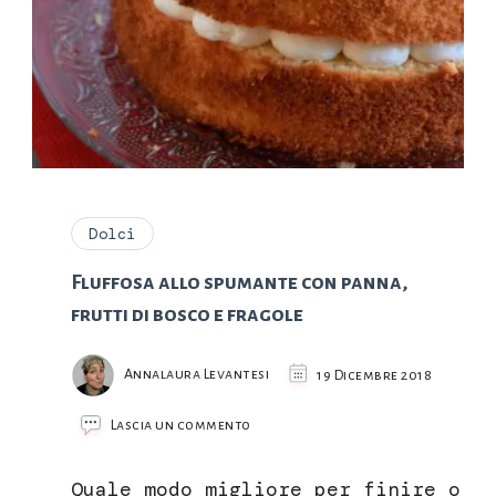
Dolci
Fluffosa allo spumante con panna,
frutti di bosco e fragole
Annalaura Levantesi
19 Dicembre 2018
su
Lascia un commento
Fluffosa
allo
Quale modo migliore per finire o
spumante