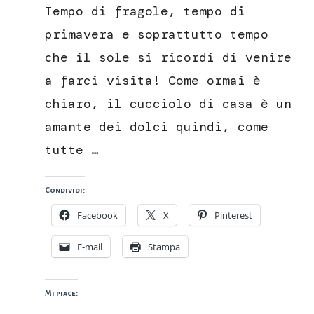
Tempo di fragole, tempo di
fragole
senza
primavera e soprattutto tempo
uova
che il sole si ricordi di venire
e
senza
a farci visita! Come ormai è
burro
chiaro, il cucciolo di casa è un
amante dei dolci quindi, come
tutte …
Condividi:
Facebook
X
Pinterest
E-mail
Stampa
Mi piace: