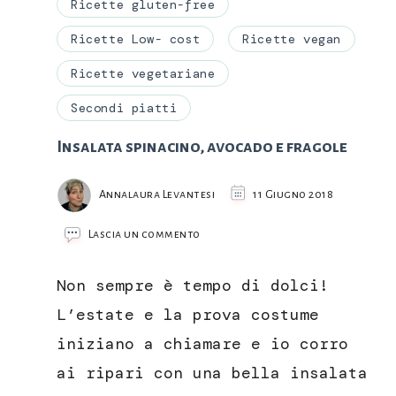
Ricette gluten-free
Ricette Low- cost
Ricette vegan
Ricette vegetariane
Secondi piatti
Insalata spinacino, avocado e fragole
Annalaura Levantesi
11 Giugno 2018
su
Lascia un commento
Insalata
spinacino,
Non sempre è tempo di dolci!
avocado
e
L’estate e la prova costume
fragole
iniziano a chiamare e io corro
ai ripari con una bella insalata