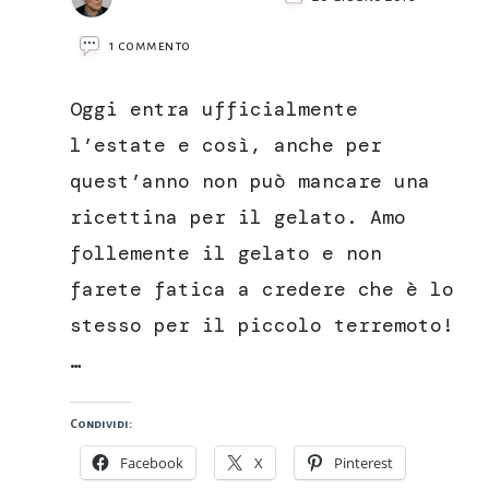
su
1 commento
Gelato
alla
Oggi entra ufficialmente
fragola
fatto
l’estate e così, anche per
in
quest’anno non può mancare una
casa
ricettina per il gelato. Amo
follemente il gelato e non
farete fatica a credere che è lo
stesso per il piccolo terremoto!
…
Condividi:
Facebook
X
Pinterest