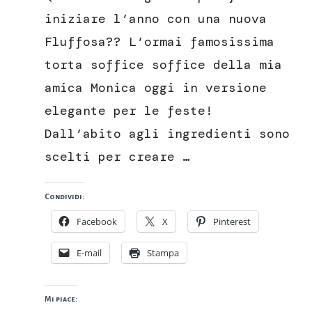
con
iniziare l’anno con una nuova
panna,
Fluffosa?? L’ormai famosissima
frutti
di
torta soffice soffice della mia
bosco
amica Monica oggi in versione
e
fragole
elegante per le feste!
Dall’abito agli ingredienti sono
scelti per creare …
Condividi:
Facebook
X
Pinterest
E-mail
Stampa
Mi piace: