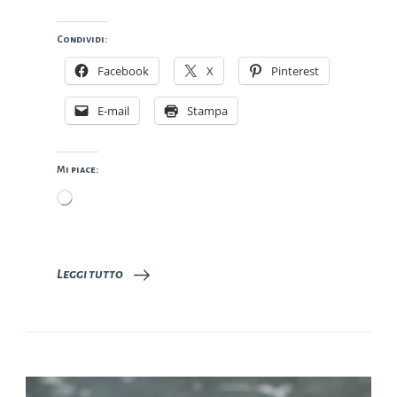
Condividi:
Facebook
X
Pinterest
E-mail
Stampa
Mi piace:
Caricamento
in
corso…
Leggi tutto