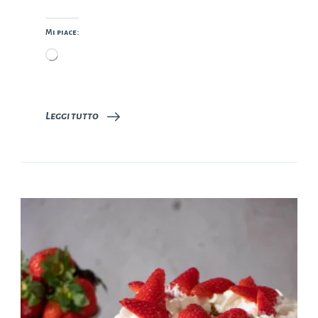
Mi piace:
Caricamento
in
corso…
Leggi tutto