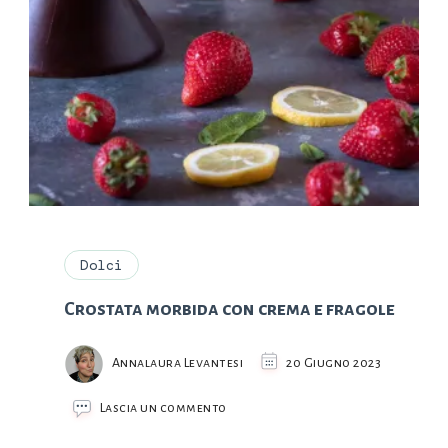
Dolci
Crostata morbida con crema e fragole
Annalaura Levantesi
20 Giugno 2023
su
Lascia un commento
Crostata