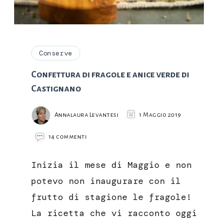
Conserve
Confettura di fragole e anice verde di
Castignano
Annalaura Levantesi
1 Maggio 2019
su
14 commenti
Confettura
di
Inizia il mese di Maggio e non
fragole
e
potevo non inaugurare con il
anice
frutto di stagione le fragole!
verde
di
La ricetta che vi racconto oggi