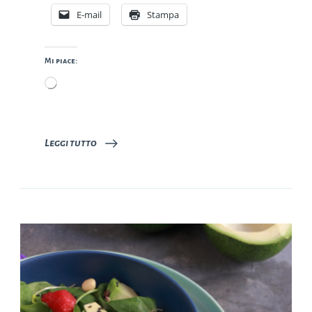
E-mail
Stampa
Mi piace:
Caricamento
in
corso…
Leggi tutto