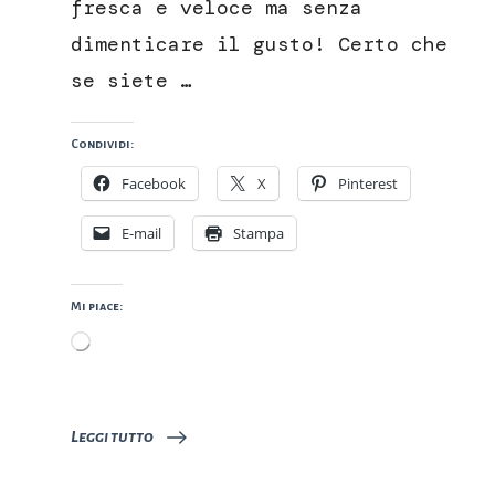
fresca e veloce ma senza
dimenticare il gusto! Certo che
se siete …
Condividi:
Facebook
X
Pinterest
E-mail
Stampa
Mi piace:
Caricamento
in
corso…
Leggi tutto