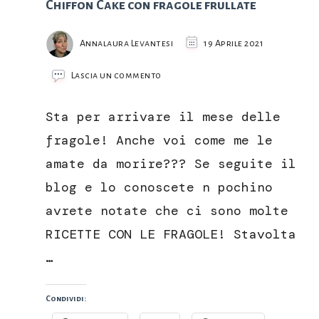
Chiffon Cake con fragole frullate
Annalaura Levantesi
19 Aprile 2021
su
Lascia un commento
Chiffon
Cake
Sta per arrivare il mese delle
con
fragole
fragole! Anche voi come me le
frullate
amate da morire??? Se seguite il
blog e lo conoscete n pochino
avrete notate che ci sono molte
RICETTE CON LE FRAGOLE! Stavolta
…
Condividi: