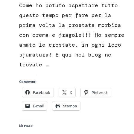
morbida
Come ho potuto aspettare tutto
con
crema
questo tempo per fare per la
e
prima volta la crostata morbida
fragole
con crema e fragole!!! Ho sempre
amato le crostate, in ogni loro
sfumatura! E qui nel blog ne
trovate …
Condividi:
Facebook
X
Pinterest
E-mail
Stampa
Mi piace: