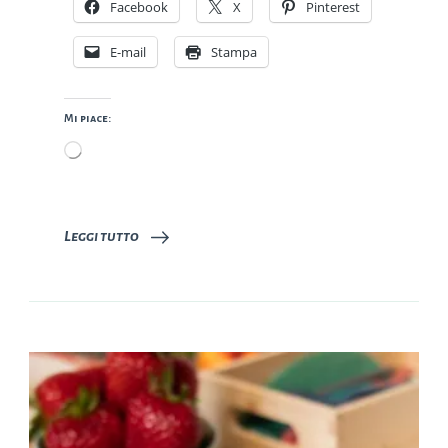
Facebook
X
Pinterest
E-mail
Stampa
Mi piace:
Caricamento
in
corso…
Leggi tutto