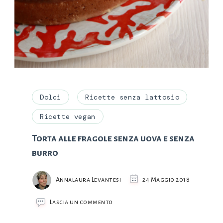
Dolci
Ricette senza lattosio
Ricette vegan
Torta alle fragole senza uova e senza
burro
Annalaura Levantesi
24 Maggio 2018
su
Lascia un commento
Torta
alle