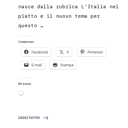
Castignano
nasce dalla rubrica L’Italia nel
piatto e il nuovo tema per
questo …
Condividi:
Facebook
X
Pinterest
E-mail
Stampa
Mi piace:
Caricamento
in
corso…
Leggi tutto