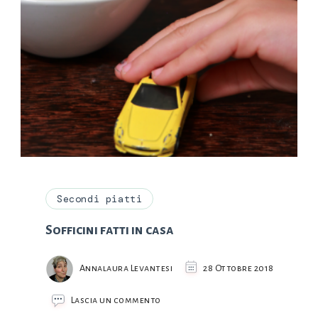
Secondi piatti
Sofficini fatti in casa
Annalaura Levantesi
28 Ottobre 2018
su
Lascia un commento
Sofficini