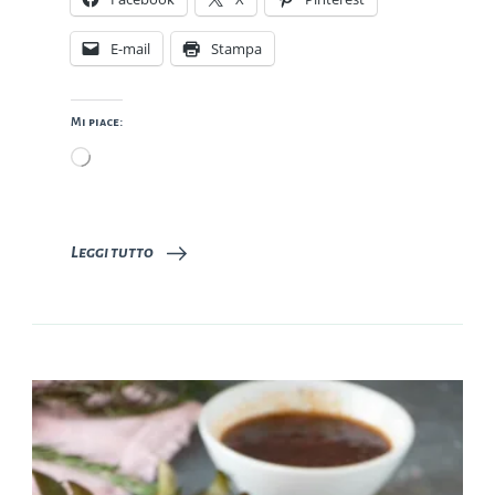
E-mail
Stampa
Mi piace:
Caricamento
in
corso…
Leggi tutto