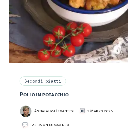
Secondi piatti
Pollo in potacchio
Annalaura Levantesi
2 Marzo 2026
su
Lascia un commento
Pollo