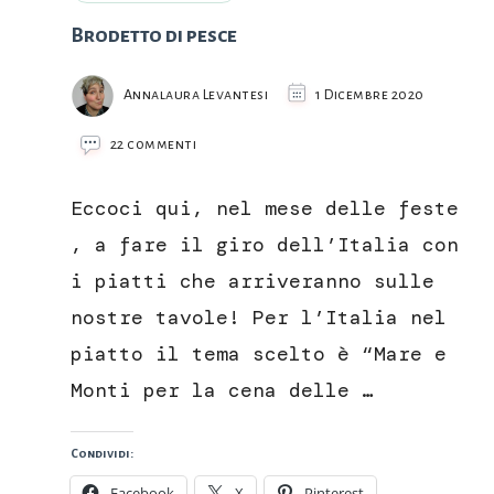
Brodetto di pesce
Annalaura Levantesi
1 Dicembre 2020
su
22 commenti
Brodetto
di
Eccoci qui, nel mese delle feste
pesce
, a fare il giro dell’Italia con
i piatti che arriveranno sulle
nostre tavole! Per l’Italia nel
piatto il tema scelto è “Mare e
Monti per la cena delle …
Condividi:
Facebook
X
Pinterest