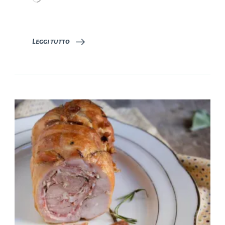
in
corso…
Leggi tutto