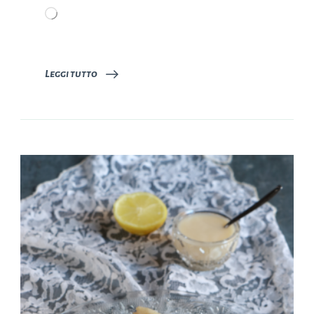
Caricamento
in
corso…
Leggi tutto