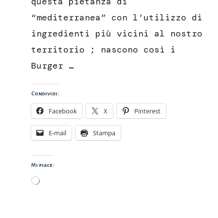
questa pietanza di
“mediterranea” con l’utilizzo di
ingredienti più vicini al nostro
territorio ; nascono così i
Burger …
Condividi:
Facebook
X
Pinterest
E-mail
Stampa
Mi piace:
Caricamento
in
corso…