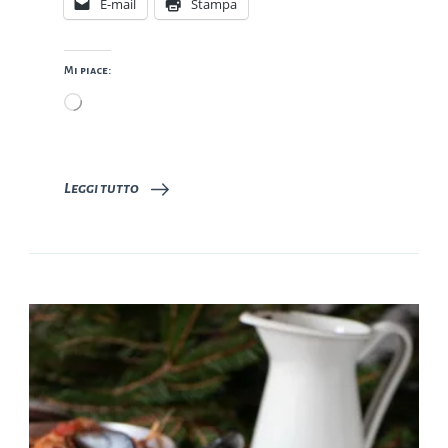
E-mail
Stampa
Mi piace:
Caricamento
in
corso…
Leggi tutto