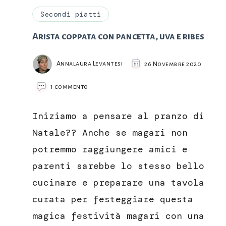
Secondi piatti
Arista coppata con pancetta, uva e ribes
Annalaura Levantesi
26 Novembre 2020
su
1 commento
Arista
coppata
Iniziamo a pensare al pranzo di
con
pancetta,
Natale?? Anche se magari non
uva
potremmo raggiungere amici e
e
ribes
parenti sarebbe lo stesso bello
cucinare e preparare una tavola
curata per festeggiare questa
magica festività magari con una