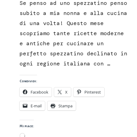
Se penso ad uno spezzatino penso
umido
di
subito a mia nonna e alla cucina
marchigiana
di una volta! Questo mese
IGP
scopriamo tante ricette moderne
e antiche per cucinare un
perfetto spezzatino declinato in
ogni regione italiana con …
Condividi:
Facebook
X
Pinterest
E-mail
Stampa
Mi piace:
Caricamento