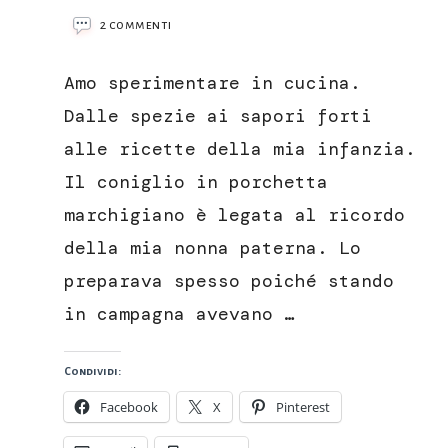
su
2 commenti
Coniglio
in
Amo sperimentare in cucina.
porchetta
marchigiano
Dalle spezie ai sapori forti
alle ricette della mia infanzia.
Il coniglio in porchetta
marchigiano è legata al ricordo
della mia nonna paterna. Lo
preparava spesso poiché stando
in campagna avevano …
Condividi:
Facebook
X
Pinterest