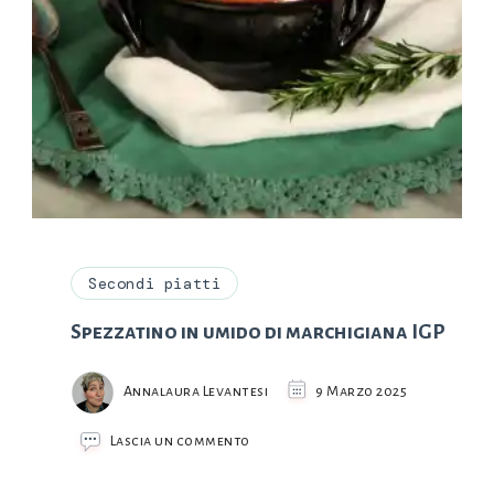
Secondi piatti
Spezzatino in umido di marchigiana IGP
Annalaura Levantesi
9 Marzo 2025
su
Lascia un commento
Spezzatino
in