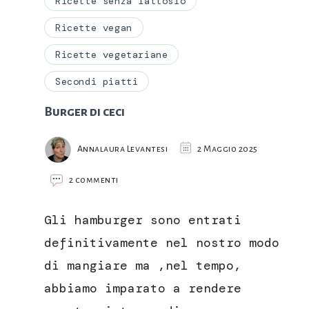
Ricette senza lattosio
Ricette vegan
Ricette vegetariane
Secondi piatti
Burger di ceci
Annalaura Levantesi
2 Maggio 2025
su
2 commenti
Burger
di
Gli hamburger sono entrati
ceci
definitivamente nel nostro modo
di mangiare ma ,nel tempo,
abbiamo imparato a rendere