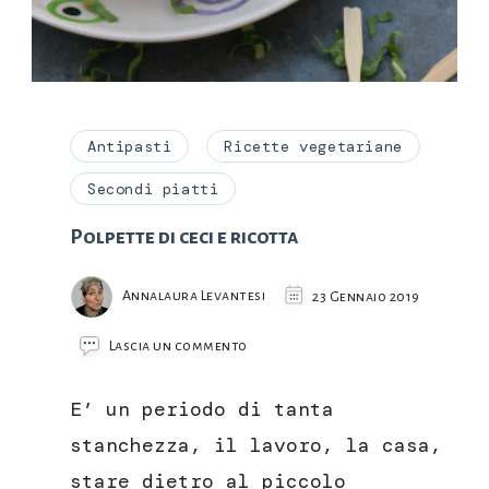
Antipasti
Ricette vegetariane
Secondi piatti
Polpette di ceci e ricotta
Annalaura Levantesi
23 Gennaio 2019
su
Lascia un commento
Polpette
di
E’ un periodo di tanta
ceci
e
stanchezza, il lavoro, la casa,
ricotta
stare dietro al piccolo