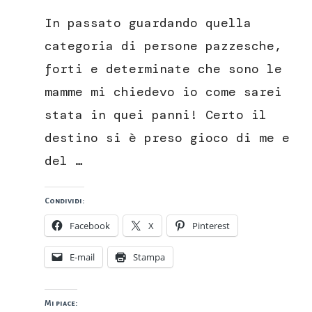
fatti
In passato guardando quella
in
casa
categoria di persone pazzesche,
forti e determinate che sono le
mamme mi chiedevo io come sarei
stata in quei panni! Certo il
destino si è preso gioco di me e
del …
Condividi:
Facebook
X
Pinterest
E-mail
Stampa
Mi piace: