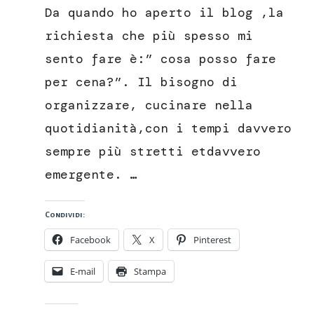
in
Da quando ho aperto il blog ,la
potacchio
richiesta che più spesso mi
sento fare è:” cosa posso fare
per cena?”. Il bisogno di
organizzare, cucinare nella
quotidianità,con i tempi davvero
sempre più stretti etdavvero
emergente. …
Condividi:
Facebook
X
Pinterest
E-mail
Stampa