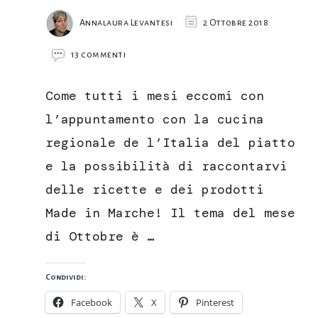
Annalaura Levantesi
2 Ottobre 2018
su
13 commenti
Filetto
di
Come tutti i mesi eccomi con
branzino
al
l’appuntamento con la cucina
limone
regionale de l’Italia del piatto
con
salsa
e la possibilità di raccontarvi
al
delle ricette e dei prodotti
vino
Passerina
Made in Marche! Il tema del mese
di Ottobre è …
Condividi:
Facebook
X
Pinterest