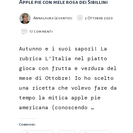
Apple pie con mele rosa dei Sibillini
Annalaura Levantesi
2 Ottobre 2020
su
17 commenti
Apple
pie
Autunno e i suoi sapori! La
con
mele
rubrica L’Italia nel piatto
rosa
gioca con frutta e verdura del
dei
Sibillini
mese di Ottobre! Io ho scelto
una ricetta che volevo fare da
tempo la mitica apple pie
americana (conoscendo …
Condividi: