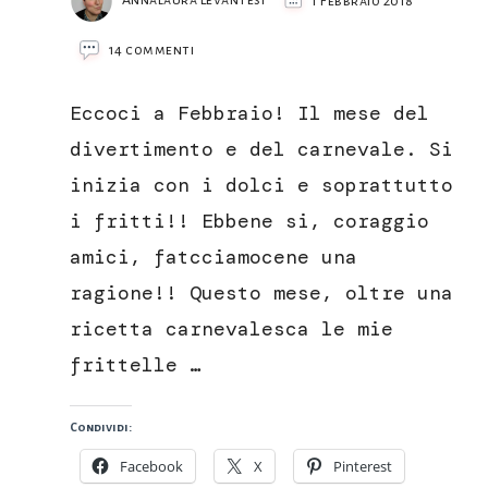
Annalaura Levantesi
1 Febbraio 2018
su
14 commenti
Frittelle
di
Eccoci a Febbraio! Il mese del
mele
divertimento e del carnevale. Si
inizia con i dolci e soprattutto
i fritti!! Ebbene si, coraggio
amici, fatcciamocene una
ragione!! Questo mese, oltre una
ricetta carnevalesca le mie
frittelle …
Condividi:
Facebook
X
Pinterest