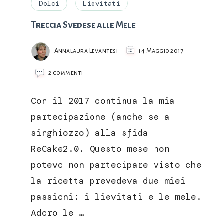
Dolci
Lievitati
Treccia Svedese alle Mele
Annalaura Levantesi
14 Maggio 2017
su
2 commenti
Treccia
Svedese
Con il 2017 continua la mia
alle
Mele
partecipazione (anche se a
singhiozzo) alla sfida
ReCake2.0. Questo mese non
potevo non partecipare visto che
la ricetta prevedeva due miei
passioni: i lievitati e le mele.
Adoro le …