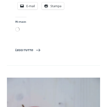
E-mail
Stampa
Mi piace:
Caricamento
in
corso…
Leggi tutto