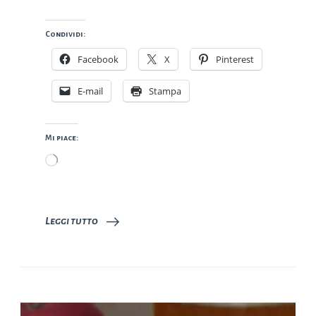
Condividi:
Facebook
X
Pinterest
E-mail
Stampa
Mi piace:
Caricamento
in
corso…
Leggi tutto