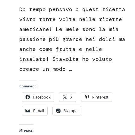
Butter,
Da tempo pensavo a quest ricetta
il
burro
vista tante volte nelle ricette
di
americane! Le mele sono la mia
mele
cremoso
passione più grande nei dolci ma
e
anche come frutta e nelle
senza
burro!
insalate! Stavolta ho voluto
creare un modo …
Condividi:
Facebook
X
Pinterest
E-mail
Stampa
Mi piace: