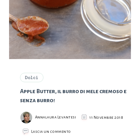
Dolci
Apple Butter, il burro di mele cremoso e
senza burro!
Annalaura Levantesi
11 Novembre 2018
su
Lascia un commento
Apple