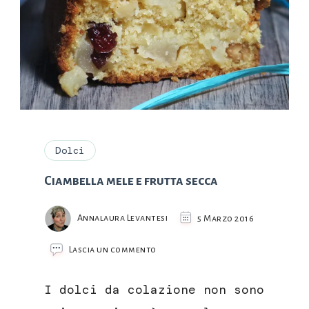
Dolci
Ciambella mele e frutta secca
Annalaura Levantesi
5 Marzo 2016
su
Lascia un commento
Ciambella
mele
I dolci da colazione non sono
e
frutta