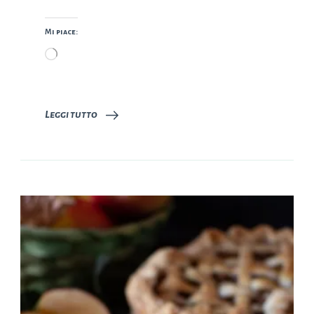
Mi piace:
Caricamento
in
corso…
Leggi tutto