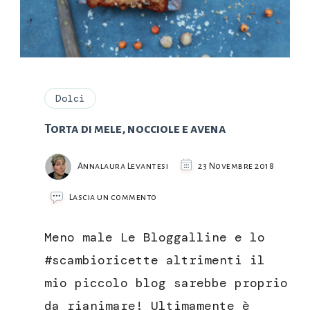
Dolci
Torta di mele, nocciole e avena
Annalaura Levantesi
23 Novembre 2018
su
Lascia un commento
Torta
di
Meno male Le Bloggalline e lo
mele,
nocciole
#scambioricette altrimenti il
e
mio piccolo blog sarebbe proprio
avena
da rianimare! Ultimamente è