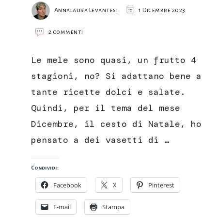
Annalaura Levantesi
1 Dicembre 2023
su
2 commenti
Composta
di
Le mele sono quasi, un frutto 4
mele
rosa
stagioni, no? Si adattano bene a
dei
tante ricette dolci e salate.
Sibillini
Quindi, per il tema del mese
Dicembre, il cesto di Natale, ho
pensato a dei vasetti di …
Condividi:
Facebook
X
Pinterest
E-mail
Stampa