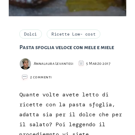
Dolci
Ricette Low- cost
Pasta sfoglia veloce con mele e miele
Annalaura Levantesi
5 Marzo 2017
su
2 commenti
Pasta
sfoglia
Quante volte avete letto di
veloce
con
ricette con la pasta sfoglia,
mele
adatta sia per il dolce che per
e
miele
il salato? Poi leggendo il
procediemnto vi siete