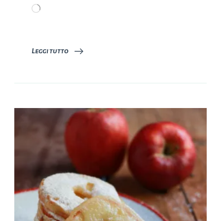
Caricamento
in
corso…
Leggi tutto