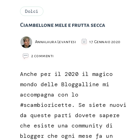
Dolci
Ciambellone mele e frutta secca
Annalaura Levantesi
17 Gennaio 2020
su
2 commenti
Ciambellone
mele
Anche per il 2020 il magico
e
frutta
mondo delle Bloggalline mi
secca
accompagna con lo
#scambioricette. Se siete nuovi
da queste parti dovete sapere
che esiste una community di
blogger che ogni mese fa un