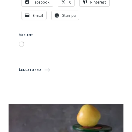
Facebook
X
Pinterest
E-mail
Stampa
Mi piace:
Caricamento
in
corso…
Leggi tutto