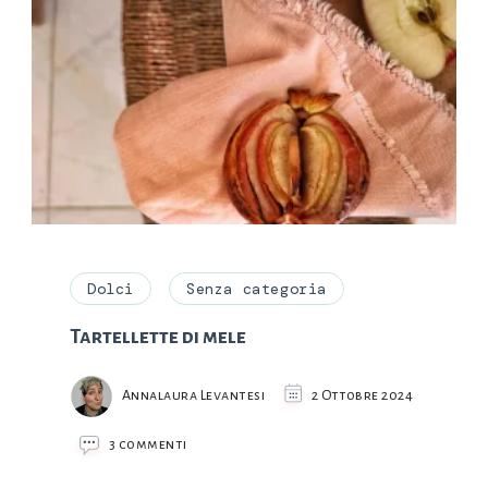
Dolci
Senza categoria
Tartellette di mele
Annalaura Levantesi
2 Ottobre 2024
su
3 commenti
Tartellette