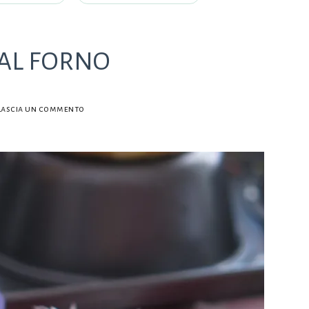
 AL FORNO
su
Lascia un commento
FRITTATINE
DI
AGRETTI
AL
FORNO