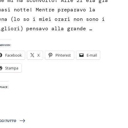
he mi ha sconvolto! Alle 21 era già
uasi notte! Mentre preparavo la
ena (lo so i miei orari non sono i
igliori) pensavo alla grande …
dividi:
Facebook
X
Pinterest
E-mail
Stampa
piace:
ggi tutto