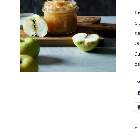
L
s
t
Q
D
p
Con
Mi 