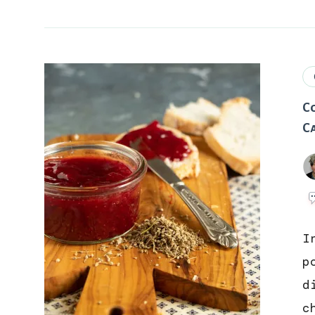
Co
C
I
p
d
c