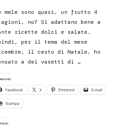
Composta
di
e mele sono quasi, un frutto 4
mele
rosa
tagioni, no? Si adattano bene a
dei
ante ricette dolci e salate.
Sibillini
uindi, per il tema del mese
icembre, il cesto di Natale, ho
ensato a dei vasetti di …
dividi:
Facebook
X
Pinterest
E-mail
Stampa
piace: