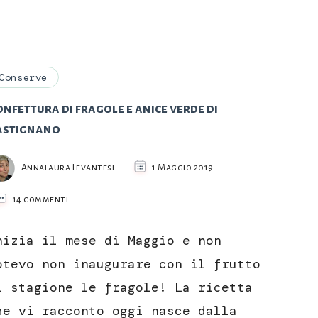
Conserve
nfettura di fragole e anice verde di
astignano
Annalaura Levantesi
1 Maggio 2019
su
14 commenti
Confettura
di
nizia il mese di Maggio e non
fragole
e
otevo non inaugurare con il frutto
anice
i stagione le fragole! La ricetta
verde
di
he vi racconto oggi nasce dalla
Castignano