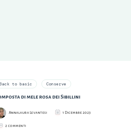
Back to basic
Conserve
mposta di mele rosa dei Sibillini
Annalaura Levantesi
1 Dicembre 2023
su
2 commenti