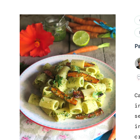
Pe
C
i
s
i
c