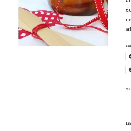
c
q
c
m
Con
Mi 
Le