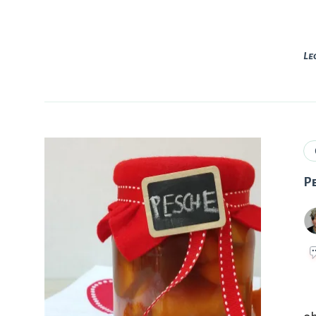
Le
P
I