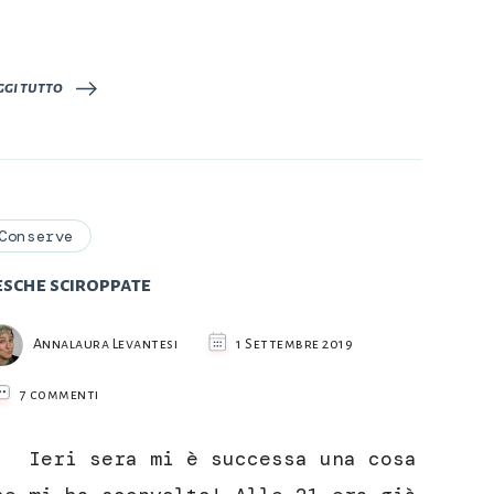
ggi tutto
Conserve
esche sciroppate
Annalaura Levantesi
1 Settembre 2019
su
7 commenti
Pesche
sciroppate
eri sera mi è successa una cosa