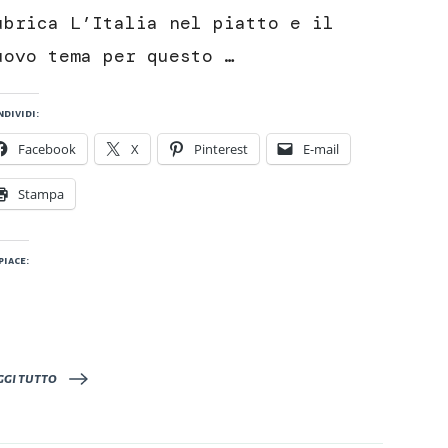
ubrica L’Italia nel piatto e il
uovo tema per questo …
dividi:
Facebook
X
Pinterest
E-mail
Stampa
piace:
ggi tutto