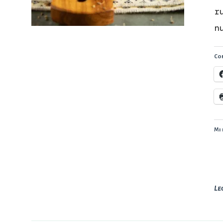
r
n
Con
Mi 
Le