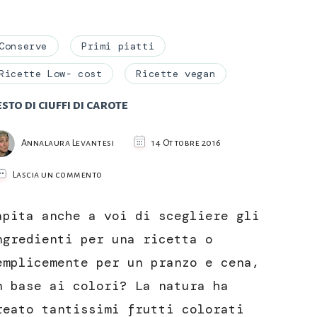
Conserve
Primi piatti
Ricette Low- cost
Ricette vegan
sto di ciuffi di carote
Annalaura Levantesi
14 Ottobre 2016
su
Lascia un commento
Pesto
di
apita anche a voi di scegliere gli
ciuffi
di
ngredienti per una ricetta o
carote
emplicemente per un pranzo e cena,
n base ai colori? La natura ha
reato tantissimi frutti colorati