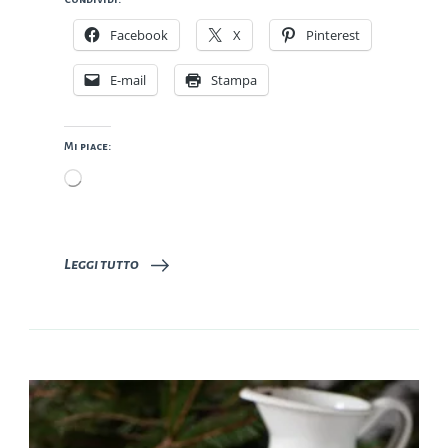
Facebook
X
Pinterest
E-mail
Stampa
Mi piace:
Caricamento
in
corso…
Leggi tutto