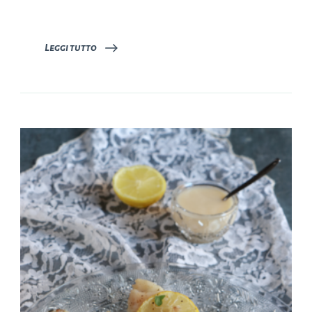
in
corso…
Leggi tutto