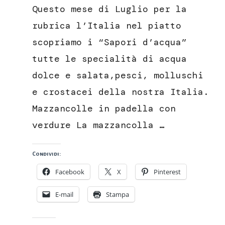
in
Questo mese di Luglio per la
padella
con
rubrica l’Italia nel piatto
verdure
scopriamo i “Sapori d’acqua”
tutte le specialità di acqua
dolce e salata,pesci, molluschi
e crostacei della nostra Italia.
Mazzancolle in padella con
verdure La mazzancolla …
Condividi:
Facebook
X
Pinterest
E-mail
Stampa