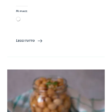
Mi piace:
Caricamento
in
corso…
Leggi tutto