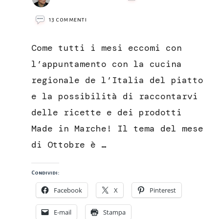
su
13 commenti
Filetto
di
Come tutti i mesi eccomi con
branzino
al
l’appuntamento con la cucina
limone
regionale de l’Italia del piatto
con
salsa
e la possibilità di raccontarvi
al
delle ricette e dei prodotti
vino
Passerina
Made in Marche! Il tema del mese
di Ottobre è …
Condividi:
Facebook
X
Pinterest
E-mail
Stampa