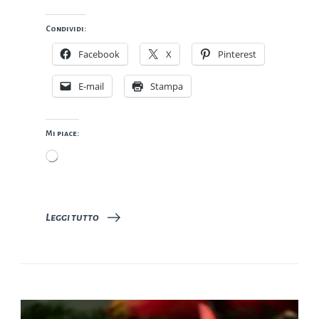
Condividi:
Facebook
X
Pinterest
E-mail
Stampa
Mi piace:
Caricamento
in
corso…
Leggi tutto