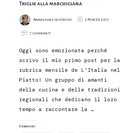
Triglie alla marchigiana
Annalaura Levantesi
2 Marzo 2017
su
7 commenti
Triglie
alla
Oggi sono emozionata perché
marchigiana
scrivo il mio primo post per la
rubrica mensile de L’Italia nel
Piatto! Un gruppo di amanti
della cucina e delle tradizioni
regionali che dedicano il loro
tempo a raccontare la …
Condividi: