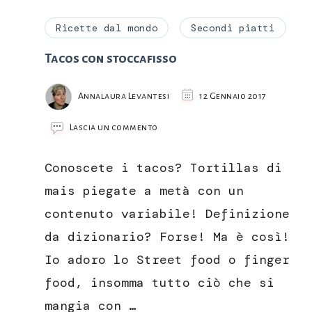
Ricette dal mondo
Secondi piatti
Tacos con stoccafisso
Annalaura Levantesi
12 Gennaio 2017
su
Lascia un commento
Tacos
con
Conoscete i tacos? Tortillas di
stoccafisso
mais piegate a metà con un
contenuto variabile! Definizione
da dizionario? Forse! Ma è così!
Io adoro lo Street food o finger
food, insomma tutto ciò che si
mangia con …