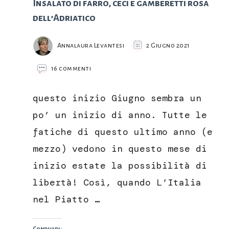
Insalato di farro, ceci e gamberetti rosa
dell’Adriatico
Annalaura Levantesi
2 Giugno 2021
su
16 commenti
Insalato
di
questo inizio Giugno sembra un
farro,
ceci
po’ un inizio di anno. Tutte le
e
fatiche di questo ultimo anno (e
gamberetti
rosa
mezzo) vedono in questo mese di
dell’Adriatico
inizio estate la possibilità di
libertà! Così, quando L’Italia
nel Piatto …
Condividi: