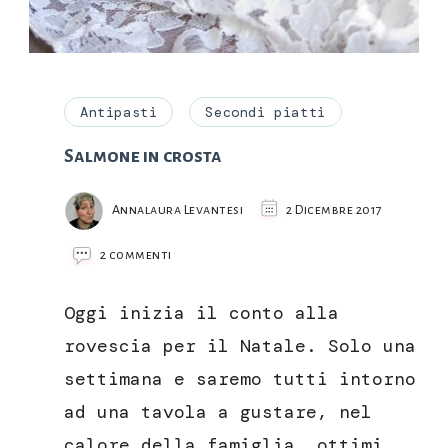
Antipasti
Secondi piatti
Salmone in crosta
Annalaura Levantesi
2 Dicembre 2017
su
2 commenti
Salmone
in
Oggi inizia il conto alla
crosta
rovescia per il Natale. Solo una
settimana e saremo tutti intorno
ad una tavola a gustare, nel
calore della famiglia, ottimi