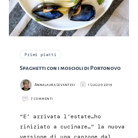
Primi piatti
Spaghetti con i moscioli di Portonovo
Annalaura Levantesi
1 Luglio 2019
su
7 commenti
Spaghetti
con
“E’ arrivata l’estate…ho
i
moscioli
riniziato a cucinare…” la nuova
di
versione di una canzone dal
Portonovo