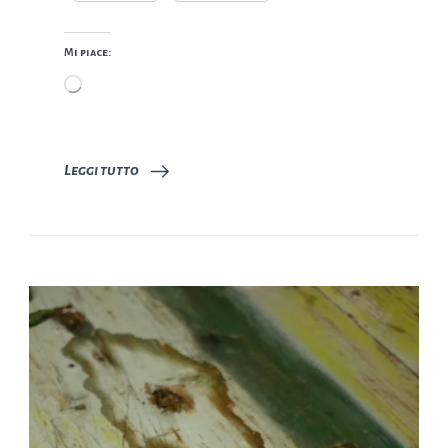
Mi piace:
Caricamento
in
corso…
Leggi tutto