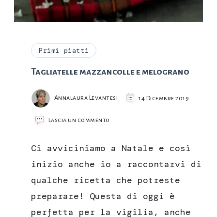
Primi piatti
Tagliatelle mazzancolle e melograno
Annalaura Levantesi
14 Dicembre 2019
su
Lascia un commento
Tagliatelle
mazzancolle
Ci avviciniamo a Natale e così
e
melograno
inizio anche io a raccontarvi di
qualche ricetta che potreste
preparare! Questa di oggi è
perfetta per la vigilia, anche