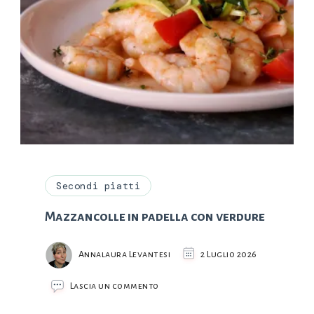
Secondi piatti
Mazzancolle in padella con verdure
Annalaura Levantesi
2 Luglio 2026
su
Lascia un commento
Mazzancolle