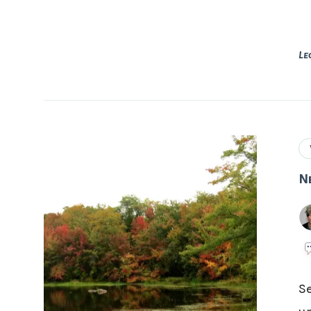
Le
N
S