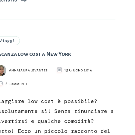
Viaggi
acanza low cost a New York
Annalaura Levantesi
15 Giugno 2016
su
8 commenti
Vacanza
low
iaggiare low cost è possibile?
cost
a
ssolutamente sì! Senza rinunciare a
New
ivertirsi e qualche comodità?
York
erto! Ecco un piccolo racconto del