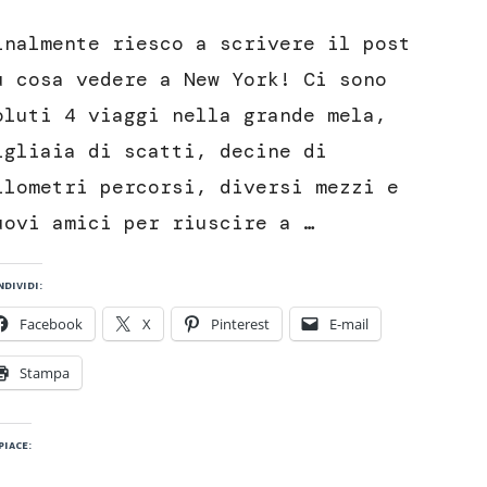
New
York
inalmente riesco a scrivere il post
cosa
vedere
u cosa vedere a New York! Ci sono
assolutamente
oluti 4 viaggi nella grande mela,
(Parte
1)
igliaia di scatti, decine di
ilometri percorsi, diversi mezzi e
uovi amici per riuscire a …
dividi:
Facebook
X
Pinterest
E-mail
Stampa
piace: