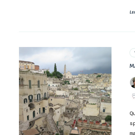
Le
Ma
Q
s
m