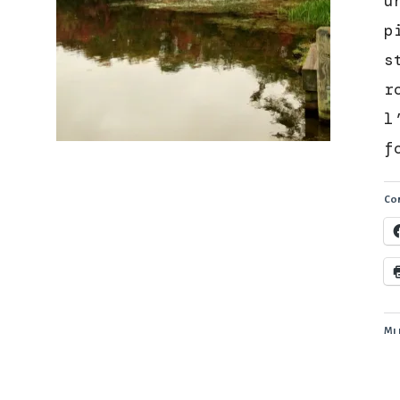
u
p
s
r
l
f
Con
Mi 