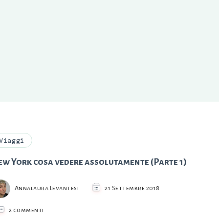
Viaggi
ew York cosa vedere assolutamente (Parte 1)
Annalaura Levantesi
21 Settembre 2018
su
2 commenti