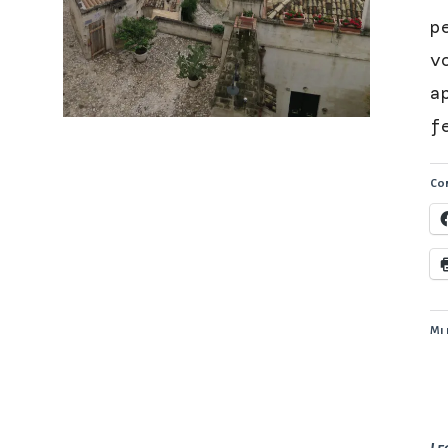
p
v
a
f
Con
Mi 
Le