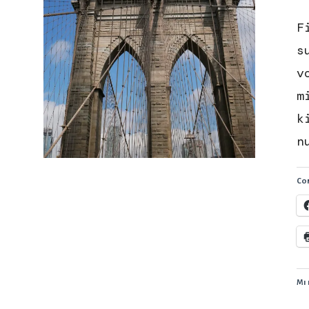
F
s
v
m
k
n
Con
Mi 