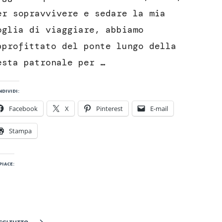
er sopravvivere e sedare la mia
oglia di viaggiare, abbiamo
pprofittato del ponte lungo della
esta patronale per …
dividi:
Facebook
X
Pinterest
E-mail
Stampa
piace:
ggi tutto