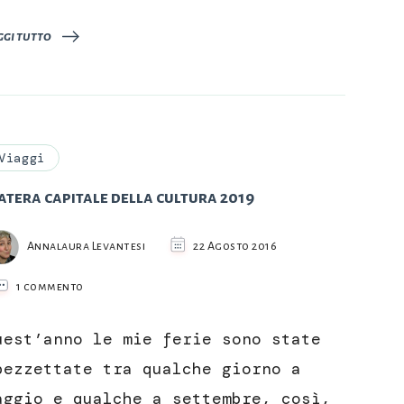
ggi tutto
Viaggi
tera capitale della cultura 2019
Annalaura Levantesi
22 Agosto 2016
su
1 commento
Matera
capitale
uest’anno le mie ferie sono state
della
cultura
pezzettate tra qualche giorno a
2019
aggio e qualche a settembre, così,