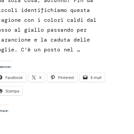
na sola cosa, autunno! Fin da
colori
iccoli identifichiamo questa
dell’autunno
tagione con i colori caldi dal
osso al giallo passando per
’arancione e la caduta delle
oglie. C’è un posto nel …
dividi:
Facebook
X
Pinterest
E-mail
Stampa
piace: