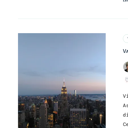
V
V
A
d
C