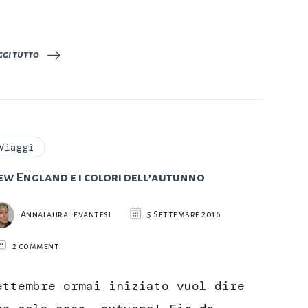
ggi tutto
Viaggi
ew England e i colori dell’autunno
Annalaura Levantesi
5 Settembre 2016
su
2 commenti
New
England
ettembre ormai iniziato vuol dire
e
i