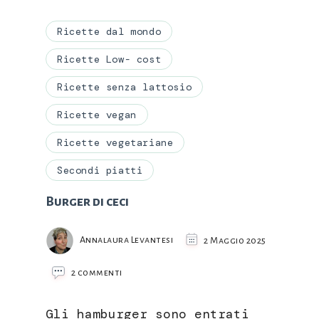
Ricette dal mondo
Ricette Low- cost
Ricette senza lattosio
Ricette vegan
Ricette vegetariane
Secondi piatti
Burger di ceci
Annalaura Levantesi
2 Maggio 2025
su
2 commenti
Burger
di
Gli hamburger sono entrati
ceci