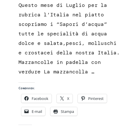
in
Questo mese di Luglio per la
padella
con
rubrica l’Italia nel piatto
verdure
scopriamo i “Sapori d’acqua”
tutte le specialità di acqua
dolce e salata,pesci, molluschi
e crostacei della nostra Italia.
Mazzancolle in padella con
verdure La mazzancolla …
Condividi:
Facebook
X
Pinterest
E-mail
Stampa