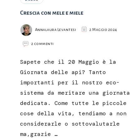
Crescia con mele e miele
Annalaura Levantesi
2 Maggio 2024
su
2 commenti
Crescia
con
Sapete che il 20 Maggio è la
mele
e
Giornata delle api? Tanto
miele
importanti per il nostro eco-
sistema da meritare una giornata
dedicata. Come tutte le piccole
cose della vita, tendiamo a non
considerarle o sottovalutarle
ma,grazie …