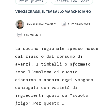
Primi piatti
Ricette Low- cost
Vincisgrassi, il timballo marchigiano
Annalaura Levantesi
2 Febbraio 2025
su
4 commenti
Vincisgrassi,
il
La cucina regionale spesso nasce
timballo
marchigiano
dal riuso o dal consumo di
avanzi. I timballi o sformato
sono l’emblema di questo
discorso e ancora oggi vengono
coniugati con varietà di
ingredienti quasi da “svuota
frigo”.Per questo …