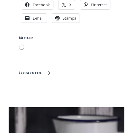
Facebook
X
Pinterest
E-mail
Stampa
Mi piace:
Caricamento
in
corso…
Leggi tutto