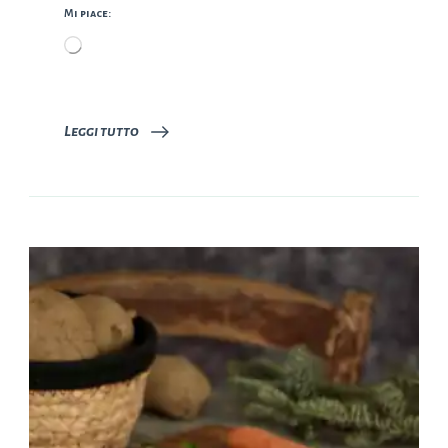
Mi piace:
Caricamento
in
corso…
Leggi tutto