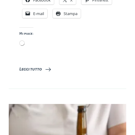
Facebook
X
Pinterest
E-mail
Stampa
Mi piace:
Caricamento
in
corso…
Leggi tutto