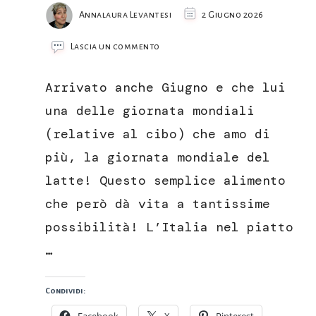
Annalaura Levantesi
2 Giugno 2026
su
Lascia un commento
Crema
fritta
Arrivato anche Giugno e che lui
(cremini)
marchigiana
una delle giornata mondiali
(relative al cibo) che amo di
più, la giornata mondiale del
latte! Questo semplice alimento
che però dà vita a tantissime
possibilità! L’Italia nel piatto
…
Condividi: