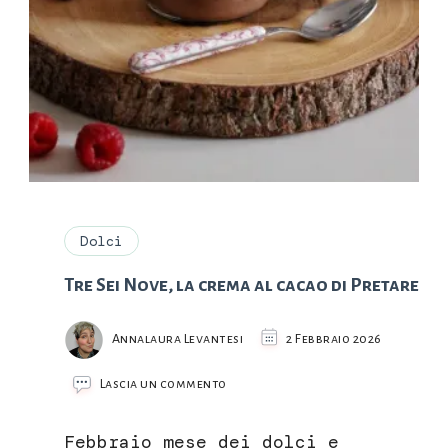
Dolci
Tre Sei Nove, la crema al cacao di Pretare
Annalaura Levantesi
2 Febbraio 2026
su
Lascia un commento
Tre
Sei
Febbraio mese dei dolci e
Nove,