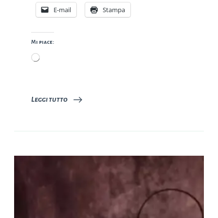
E-mail
Stampa
Mi piace:
Caricamento
in
corso…
Leggi tutto