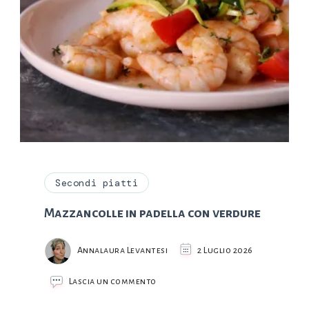
Secondi piatti
Mazzancolle in padella con verdure
Annalaura Levantesi
2 Luglio 2026
su
Lascia un commento
Mazzancolle