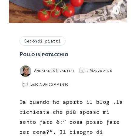
Secondi piatti
Pollo in potacchio
Annalaura Levantesi
2 Marzo 2026
su
Lascia un commento
Pollo
in
Da quando ho aperto il blog ,la
potacchio
richiesta che più spesso mi
sento fare è:” cosa posso fare
per cena?”. Il bisogno di