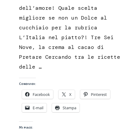
la
dell’amore! Quale scelta
crema
migliore se non un Dolce al
al
cacao
cucchiaio per la rubrica
di
L’Italia nel piatto?! Tre Sei
Pretare
Nove, la crema al cacao di
Pretare Cercando tra le ricette
delle …
Condividi:
Facebook
X
Pinterest
E-mail
Stampa
Mi piace: