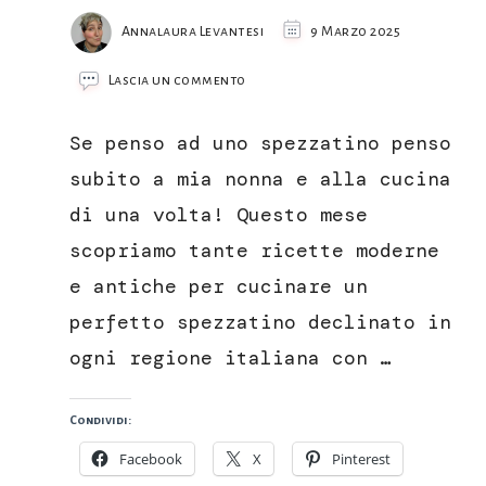
Annalaura Levantesi
9 Marzo 2025
su
Lascia un commento
Spezzatino
in
Se penso ad uno spezzatino penso
umido
di
subito a mia nonna e alla cucina
marchigiana
di una volta! Questo mese
IGP
scopriamo tante ricette moderne
e antiche per cucinare un
perfetto spezzatino declinato in
ogni regione italiana con …
Condividi:
Facebook
X
Pinterest