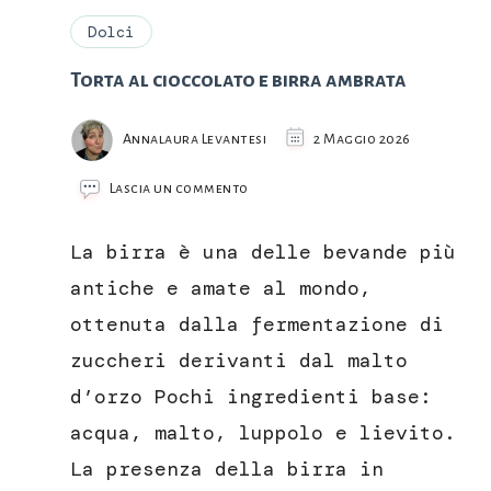
Dolci
Torta al cioccolato e birra ambrata
Annalaura Levantesi
2 Maggio 2026
su
Lascia un commento
Torta
al
La birra è una delle bevande più
cioccolato
e
antiche e amate al mondo,
birra
ottenuta dalla fermentazione di
ambrata
zuccheri derivanti dal malto
d’orzo Pochi ingredienti base:
acqua, malto, luppolo e lievito.
La presenza della birra in