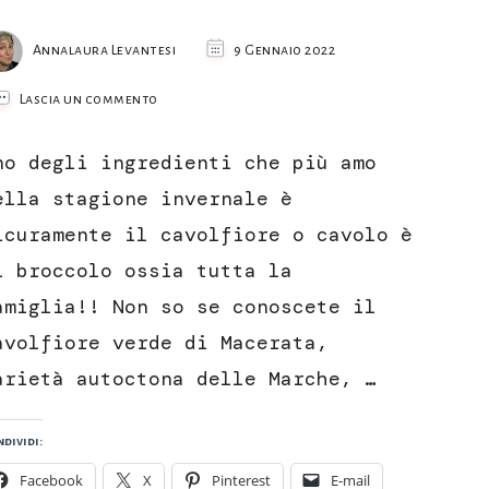
Annalaura Levantesi
9 Gennaio 2022
su
Lascia un commento
Cavolfiore
gratinato
no degli ingredienti che più amo
con
la
ella stagione invernale è
besciamella
icuramente il cavolfiore o cavolo è
l broccolo ossia tutta la
amiglia!! Non so se conoscete il
avolfiore verde di Macerata,
arietà autoctona delle Marche, …
dividi:
Facebook
X
Pinterest
E-mail