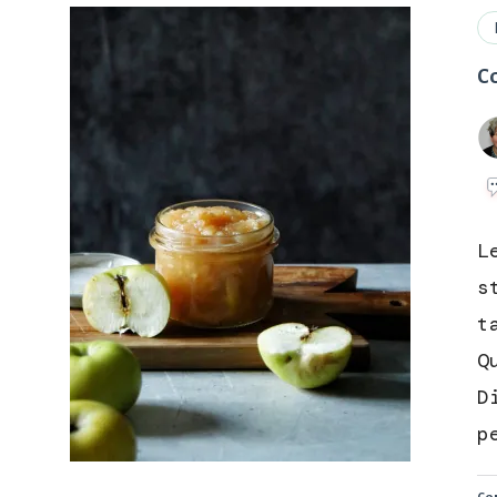
Co
L
s
t
Q
D
p