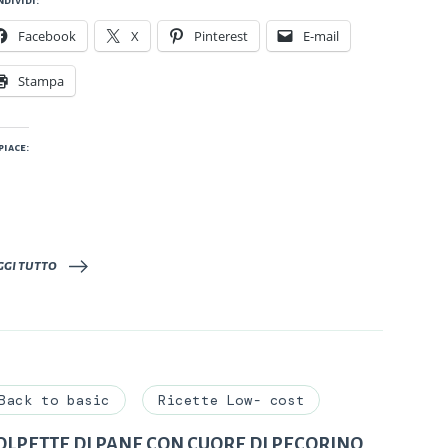
dividi:
Facebook
X
Pinterest
E-mail
Stampa
piace:
ggi tutto
Back to basic
Ricette Low- cost
OLPETTE DI PANE CON CUORE DI PECORINO