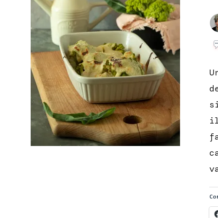
U
d
s
i
f
c
v
Con