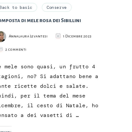
Back to basic
Conserve
mposta di mele rosa dei Sibillini
Annalaura Levantesi
1 Dicembre 2023
su
2 commenti
Composta
di
e mele sono quasi, un frutto 4
mele
rosa
tagioni, no? Si adattano bene a
dei
ante ricette dolci e salate.
Sibillini
uindi, per il tema del mese
icembre, il cesto di Natale, ho
ensato a dei vasetti di …