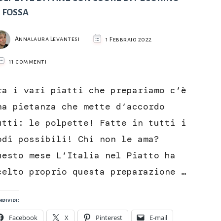
I FOSSA
Annalaura Levantesi
1 Febbraio 2022
su
11 commenti
POLPETTE
DI
ra i vari piatti che prepariamo c’è
PANE
CON
na pietanza che mette d’accordo
CUORE
utti: le polpette! Fatte in tutti i
DI
PECORINO
odi possibili! Chi non le ama?
DI
uesto mese L’Italia nel Piatto ha
FOSSA
celto proprio questa preparazione …
dividi:
Facebook
X
Pinterest
E-mail