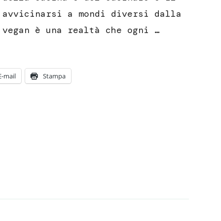
facile
 avvicinarsi a mondi diversi dalla
e
 vegan è una realtà che ogni …
veloce
E-mail
Stampa