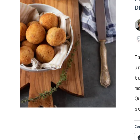
D
T
u
t
m
Q
s
Con