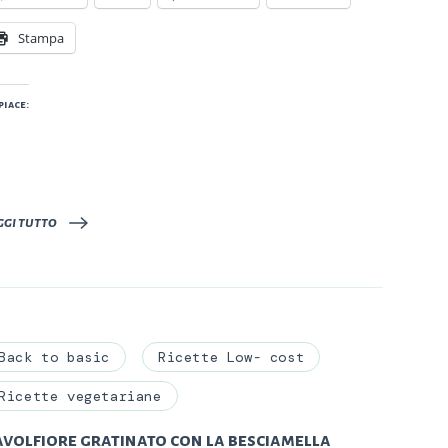
Stampa
piace:
ggi tutto
Back to basic
Ricette Low- cost
Ricette vegetariane
avolfiore gratinato con la besciamella