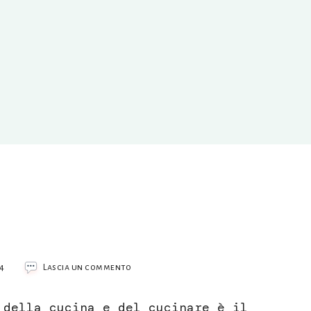
su
4
Lascia un commento
Burro
vegano,
 della cucina e del cucinare è il
ricetta