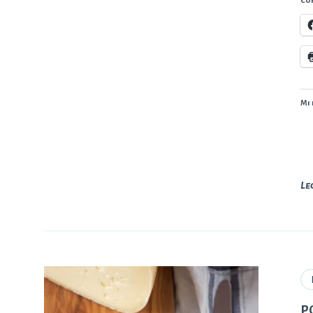
Con
Mi 
Le
P