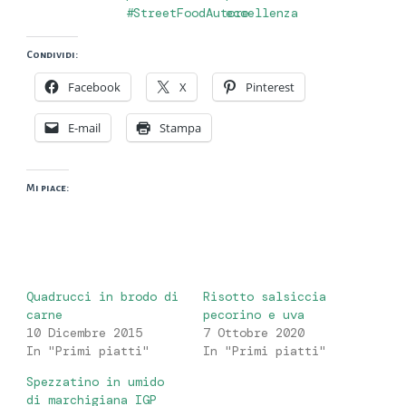
#StreetFoodAutore
eccellenza
Condividi:
Facebook
X
Pinterest
E-mail
Stampa
Mi piace:
Quadrucci in brodo di
Risotto salsiccia
carne
pecorino e uva
10 Dicembre 2015
7 Ottobre 2020
In "Primi piatti"
In "Primi piatti"
Spezzatino in umido
di marchigiana IGP