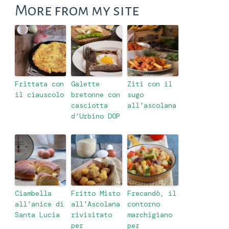
More from my site
Frittata con
Galette
Ziti con il
il ciauscolo
bretonne con
sugo
casciotta
all’ascolana
d’Urbino DOP
Ciambella
Fritto Misto
Frecandò, il
all’anice di
all’Ascolana
contorno
Santa Lucia
rivisitato
marchigiano
per
per