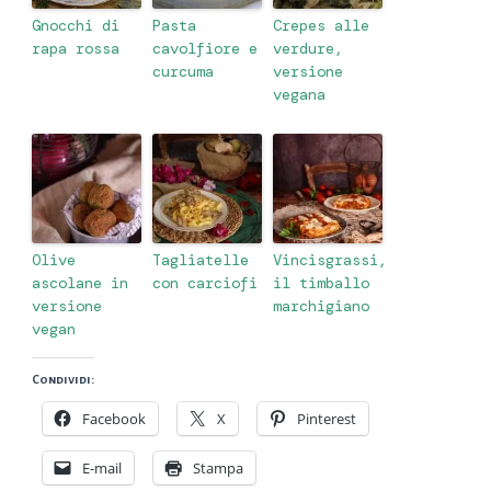
Gnocchi di
Pasta
Crepes alle
rapa rossa
cavolfiore e
verdure,
curcuma
versione
vegana
Olive
Tagliatelle
Vincisgrassi,
ascolane in
con carciofi
il timballo
versione
marchigiano
vegan
Condividi:
Facebook
X
Pinterest
E-mail
Stampa