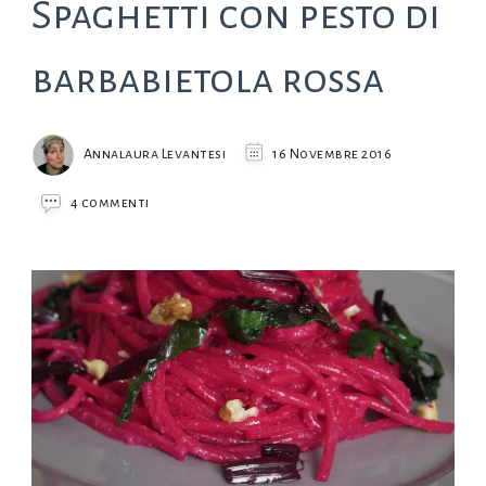
Spaghetti con pesto di
barbabietola rossa
Annalaura Levantesi
16 Novembre 2016
su
4 commenti
Spaghetti
con
pesto
di
barbabietola
rossa