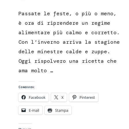
Stracciatella
marchigiana,
Passate le feste, o più o meno,
la
ricetta
è ora di riprendere un regime
tradizionale
alimentare più calmo e corretto.
Con l’inverno arriva la stagione
delle minestre calde e zuppe.
Oggi rispolvero una ricetta che
ama molto …
Condividi:
Facebook
X
Pinterest
E-mail
Stampa