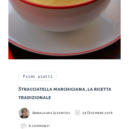
Primi piatti
Stracciatella marchigiana, la ricetta
tradizionale
Annalaura Levantesi
29 Dicembre 2018
su
8 commenti