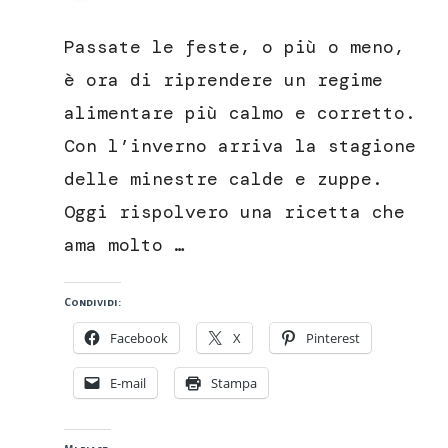
Stracciatella
marchigiana,
Passate le feste, o più o meno,
la
ricetta
è ora di riprendere un regime
tradizionale
alimentare più calmo e corretto.
Con l’inverno arriva la stagione
delle minestre calde e zuppe.
Oggi rispolvero una ricetta che
ama molto …
Condividi:
Facebook
X
Pinterest
E-mail
Stampa