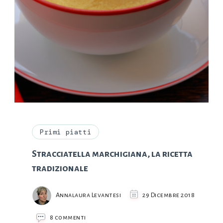
Primi piatti
Stracciatella marchigiana, la ricetta
tradizionale
Annalaura Levantesi
29 Dicembre 2018
su
8 commenti