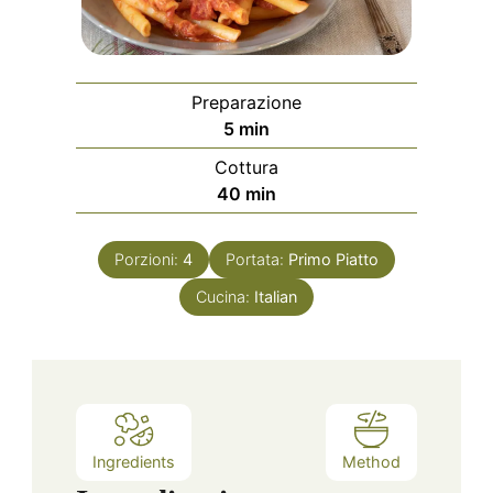
Preparazione
minuti
5
min
Cottura
minuti
40
min
Porzioni:
4
Portata:
Primo Piatto
Cucina:
Italian
Ingredients
Method