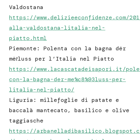
Valdostana
https://www.delizieeconfidenze.com/201
alla-valdostana-litalia-nel-
piatto
.html
Piemonte: Polenta con la bagna dër
mëȓluss per l’Italia nel Piatto
https://www.lacascatadeisapori.it/pole
con-la-bagna-der-me%c8%93luss-per-
litalia-nel-piatto/
Liguria: millefoglie di patate e
baccalà mantecato, basilico e olive
taggiasche
https://arbanelladibasilico.blogspot.c