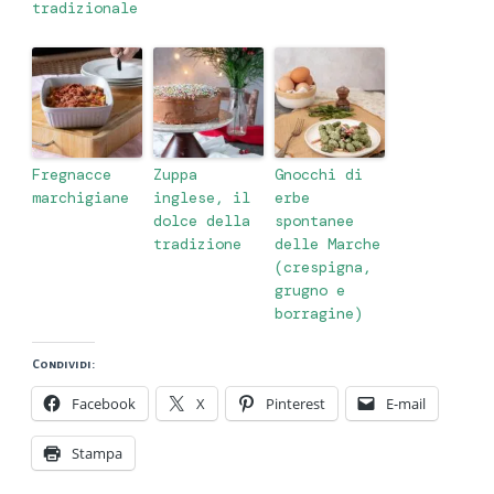
tradizionale
Fregnacce
Zuppa
Gnocchi di
marchigiane
inglese, il
erbe
dolce della
spontanee
tradizione
delle Marche
(crespigna,
grugno e
borragine)
Condividi:
Facebook
X
Pinterest
E-mail
Stampa