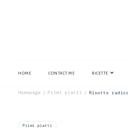
HOME
CONTACT ME
RICETTE
Homepage
Primi piatti
Risotto radic
/
/
Primi piatti