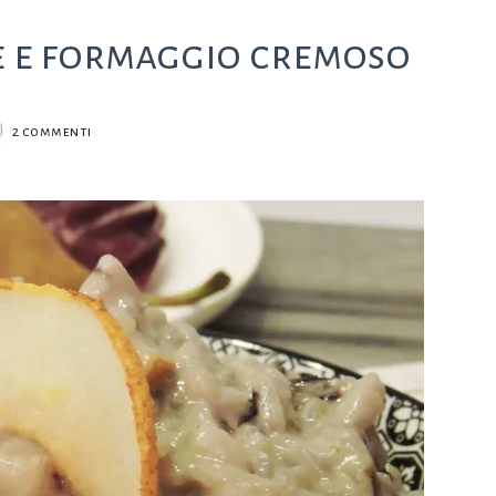
re e formaggio cremoso
su
2 commenti
Risotto
radicchio,
pere
e
formaggio
cremoso