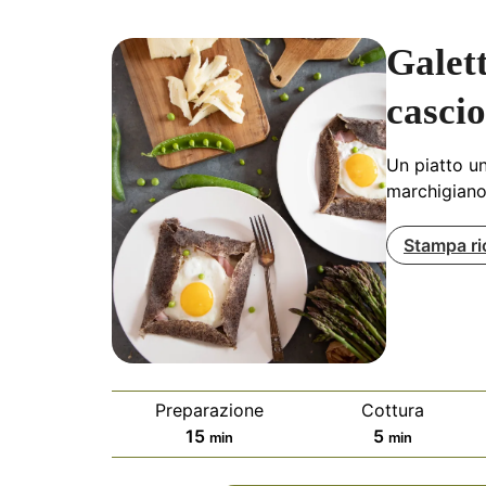
Galet
casci
Un piatto u
marchigian
Stampa ri
Preparazione
Cottura
minuti
minuti
15
5
min
min