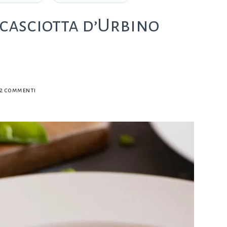
casciotta d’Urbino
su
2 commenti
Galette
bretonne
con
casciotta
d’Urbino
DOP