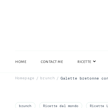
HOME
CONTACT ME
RICETTE
Homepage
brunch
Galette bretonne co
/
/
brunch
Ricette dal mondo
Ricette 