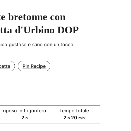
te bretonne con
otta d'Urbino DOP
nico gustoso e sano con un tocco
o
cetta
Pin Recipe
riposo in frigorifero
Tempo totale
ore
ore
minuti
2
2
20
h
h
min