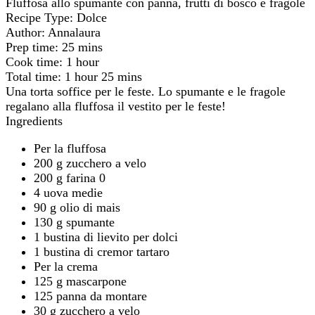
Fluffosa allo spumante con panna, frutti di bosco e fragole
Recipe Type
:
Dolce
Author:
Annalaura
Prep time:
25 mins
Cook time:
1 hour
Total time:
1 hour 25 mins
Una torta soffice per le feste. Lo spumante e le fragole
regalano alla fluffosa il vestito per le feste!
Ingredients
Per la fluffosa
200 g zucchero a velo
200 g farina 0
4 uova medie
90 g olio di mais
130 g spumante
1 bustina di lievito per dolci
1 bustina di cremor tartaro
Per la crema
125 g mascarpone
125 panna da montare
30 g zucchero a velo