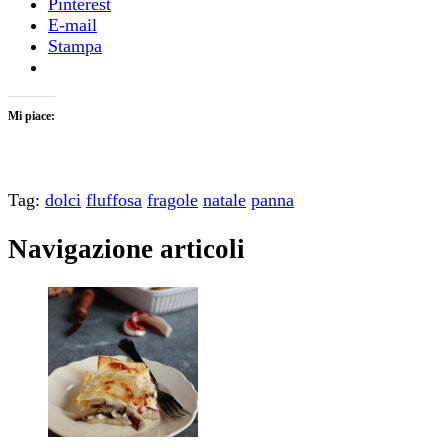
Pinterest
E-mail
Stampa
Mi piace:
Tag:
dolci
fluffosa
fragole
natale
panna
Navigazione articoli