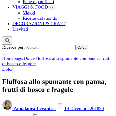
Pane e panificati
VIAGGI & FOOD
Viaggi
Ricette dal mondo
DECORAZIONI & CRAFT
Lievitati
Ricerca per:
Homepage
/
Dolci
/
Fluffosa allo spumante con panna, frutti
di bosco e fragole
Dolci
Fluffosa allo spumante con panna,
frutti di bosco e fragole
Annalaura Levantesi
19 Dicembre 2018
20