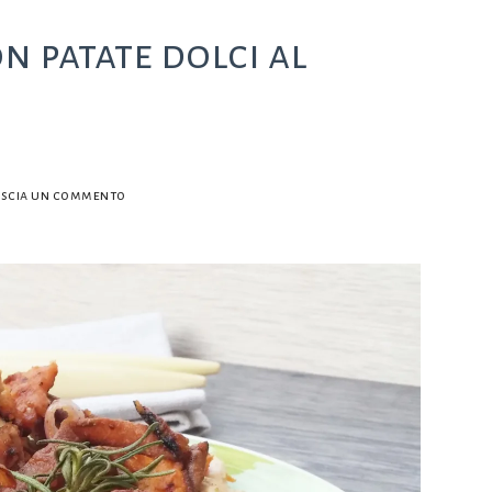
n patate dolci al
su
ascia un commento
Bocconcini
di
pollo
con
patate
dolci
al
forno