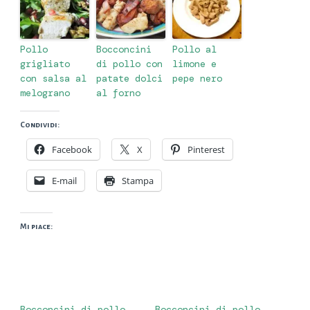
Pollo
Bocconcini
Pollo al
grigliato
di pollo con
limone e
con salsa al
patate dolci
pepe nero
melograno
al forno
Condividi:
Facebook
X
Pinterest
E-mail
Stampa
Mi piace:
Bocconcini di pollo
Bocconcini di pollo