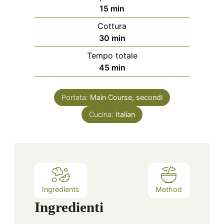
minuti
15
min
Cottura
minuti
30
min
Tempo totale
minuti
45
min
Portata:
Main Course, secondi
Cucina:
Italian
Ingredients
Method
Ingredienti