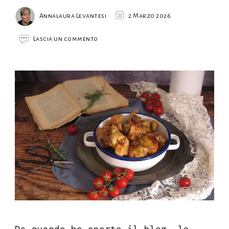
Annalaura Levantesi
2 Marzo 2026
su
Lascia un commento
Pollo
in
potacchio