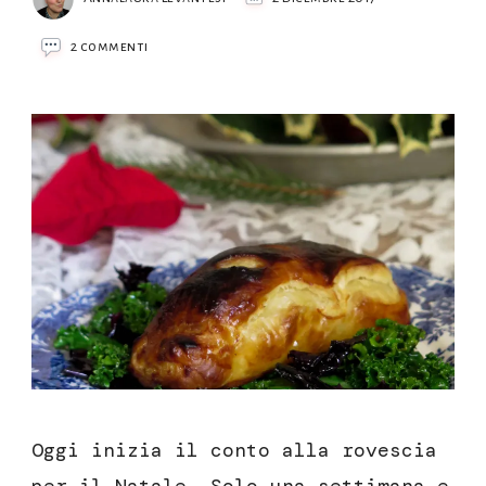
su
2 commenti
Salmone
in
crosta
Oggi inizia il conto alla rovescia