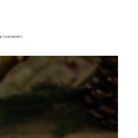
su
4 commenti
Mendiants