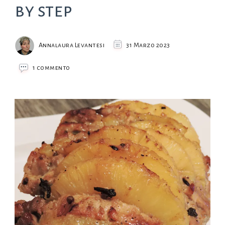
by step
Annalaura Levantesi
31 Marzo 2023
su
1 commento
Arista
all’ananas,
step
by
step