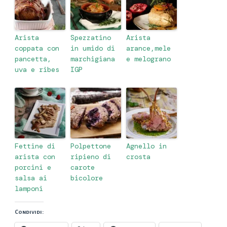
Arista
Spezzatino
Arista
coppata con
in umido di
arance,mele
pancetta,
marchigiana
e melograno
uva e ribes
IGP
Fettine di
Polpettone
Agnello in
arista con
ripieno di
crosta
porcini e
carote
salsa ai
bicolore
lamponi
Condividi: