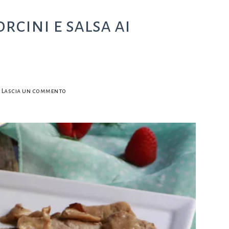
rcini e salsa ai
su
Lascia un commento
Fettine
di
arista
con
porcini
e
salsa
ai
lamponi