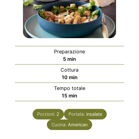
Preparazione
minuti
5
min
Cottura
minuti
10
min
Tempo totale
minuti
15
min
Porzioni:
2
Portata:
insalate
Cucina:
American