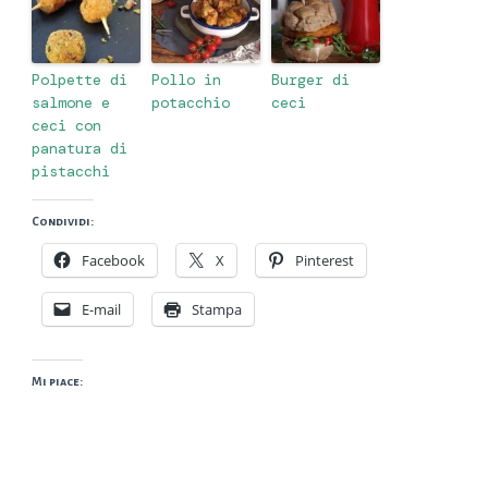
Polpette di
Pollo in
Burger di
salmone e
potacchio
ceci
ceci con
panatura di
pistacchi
Condividi:
Facebook
X
Pinterest
E-mail
Stampa
Mi piace: