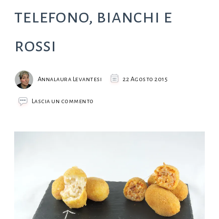
telefono, bianchi e
rossi
Annalaura Levantesi
22 Agosto 2015
su
Lascia un commento
Supplì
di
riso,
supplì
al
telefono,
bianchi
e
rossi