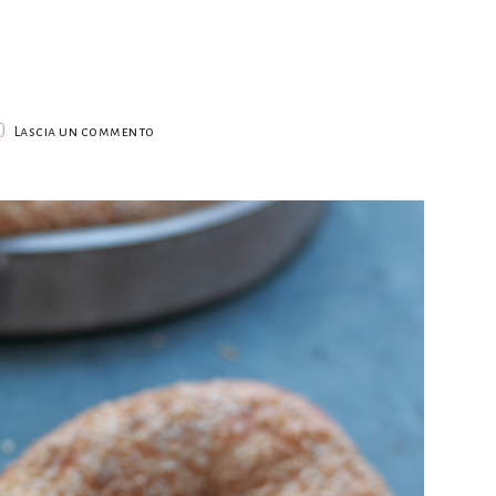
su
Lascia un commento
Bagel
di
Gerusalemme