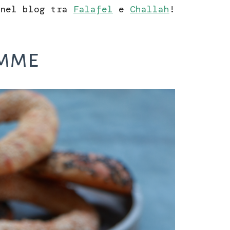
 nel blog tra
Falafel
e
Challah
!
emme