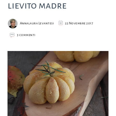
lievito madre
Annalaura Levantesi
22 Novembre 2017
su
3 commenti
Pane
alla
zucca
con
lievito
madre