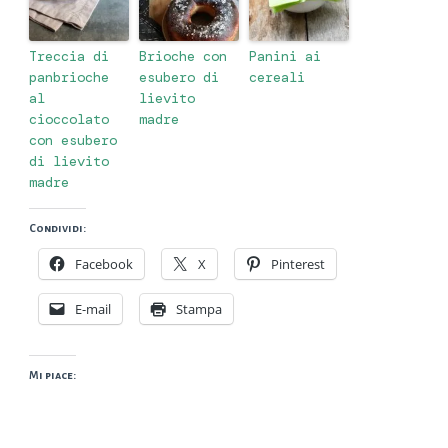
Treccia di
Brioche con
Panini ai
panbrioche
esubero di
cereali
al
lievito
cioccolato
madre
con esubero
di lievito
madre
Condividi:
Facebook
X
Pinterest
E-mail
Stampa
Mi piace: