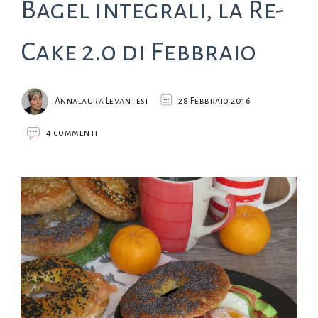
Bagel integrali, la Re-
Cake 2.0 di Febbraio
Annalaura Levantesi
28 Febbraio 2016
su
4 commenti
Bagel
integrali,
la
Re-
Cake
2.0
di
Febbraio