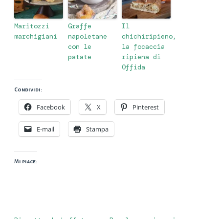
Maritozzi
Graffe
Il
marchigiani
napoletane
chichiripieno,
con le
la focaccia
patate
ripiena di
Offida
Condividi:
Facebook
X
Pinterest
E-mail
Stampa
Mi piace: