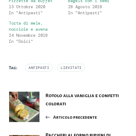
Pizzette da buffet
Bagels con i semi
13 Ottobre 2020
28 Agosto 2018
In "Antipasti"
In "Antipasti"
Torta di mele,
nocciole e avena
24 Novembre 2018
In "Dolci"
Tag:
ANTIPASTI
LIEVITATI
Navigazione
Rotolo alla vaniglia e confetti
colorati
articoli
Articolo precedente
Paccheri al forno ripieni di