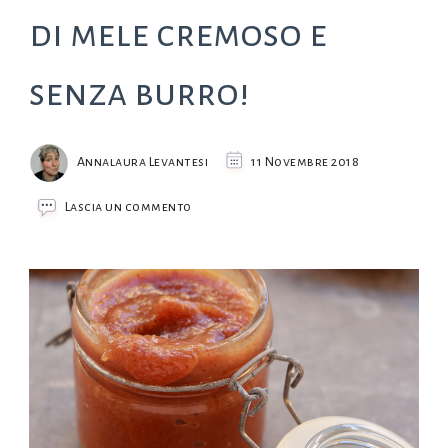
di mele cremoso e
senza burro!
Annalaura Levantesi
11 Novembre 2018
su
Lascia un commento
Apple
Butter,
il
burro
di
mele
cremoso
e
senza
burro!