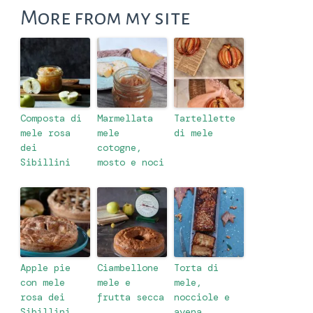
More from my site
Composta di
Marmellata
Tartellette
mele rosa
mele
di mele
dei
cotogne,
Sibillini
mosto e noci
Apple pie
Ciambellone
Torta di
con mele
mele e
mele,
rosa dei
frutta secca
nocciole e
Sibillini
avena