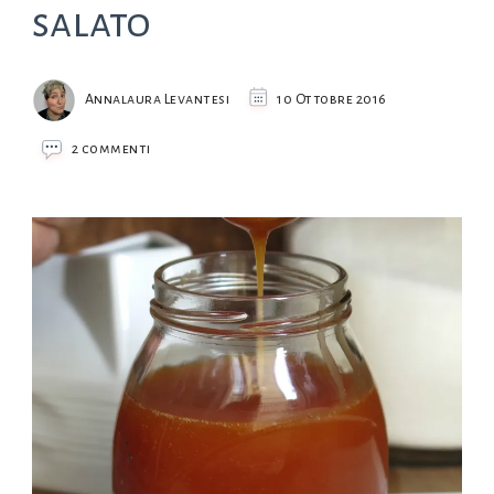
salato
Annalaura Levantesi
10 Ottobre 2016
su
2 commenti
Salsa
al
caramello
salato