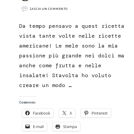
su
Lascia un commento
Apple
Butter,
Da tempo pensavo a quest ricetta
il
burro
vista tante volte nelle ricette
di
americane! Le mele sono la mia
mele
cremoso
passione più grande nei dolci ma
e
anche come frutta e nelle
senza
burro!
insalate! Stavolta ho voluto
creare un modo …
Condividi:
Facebook
X
Pinterest
E-mail
Stampa