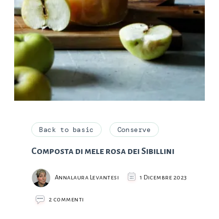
Back to basic
Conserve
Composta di mele rosa dei Sibillini
Annalaura Levantesi
1 Dicembre 2023
su
2 commenti
Composta