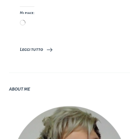
Mi piace:
Caricamento
in
corso…
Leggi tutto
ABOUT ME