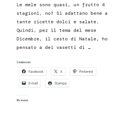
di
Le mele sono quasi, un frutto 4
mele
rosa
stagioni, no? Si adattano bene a
dei
tante ricette dolci e salate.
Sibillini
Quindi, per il tema del mese
Dicembre, il cesto di Natale, ho
pensato a dei vasetti di …
Condividi:
Facebook
X
Pinterest
E-mail
Stampa
Mi piace: