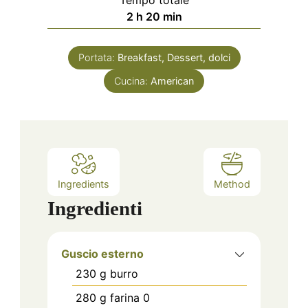
Tempo totale
ore
minuti
2
h
20
min
Portata:
Breakfast, Dessert, dolci
Cucina:
American
Ingredients
Method
Ingredienti
Guscio esterno
230
g
burro
280
g
farina 0