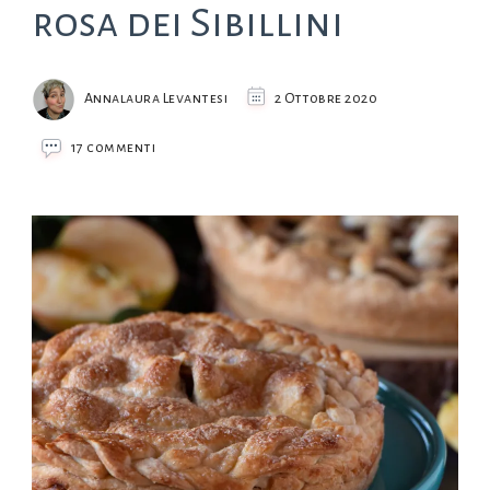
rosa dei Sibillini
Annalaura Levantesi
2 Ottobre 2020
su
17 commenti
Apple
pie
con
mele
rosa
dei
Sibillini