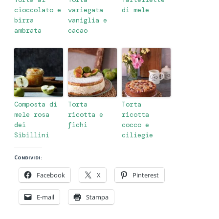
cioccolato e
variegata
di mele
birra
vaniglia e
ambrata
cacao
Composta di
Torta
Torta
mele rosa
ricotta e
ricotta
dei
fichi
cocco e
Sibillini
ciliegie
Condividi:
Facebook
X
Pinterest
E-mail
Stampa