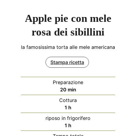
Apple pie con mele
rosa dei sibillini
la famosissima torta alle mele americana
Stampa ricetta
Preparazione
minuti
20
min
Cottura
ora
1
h
riposo in frigorifero
ora
1
h