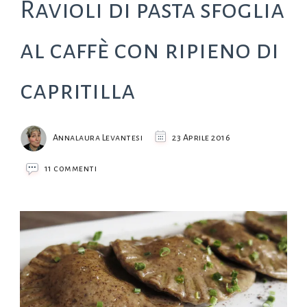
Ravioli di pasta sfoglia
al caffè con ripieno di
capritilla
Annalaura Levantesi
23 Aprile 2016
su
11 commenti
Ravioli
di
pasta
sfoglia
al
caffè
con
ripieno
di