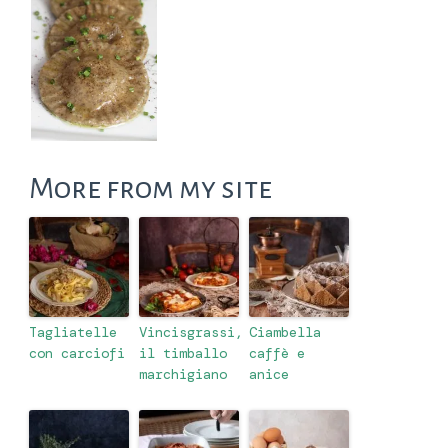
More from my site
Tagliatelle
Vincisgrassi,
Ciambella
con carciofi
il timballo
caffè e
marchigiano
anice