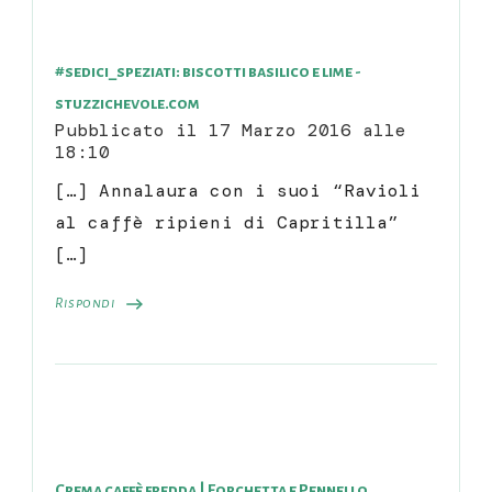
#sedici_speziati: biscotti basilico e lime -
stuzzichevole.com
Pubblicato il
17 Marzo 2016 alle
18:10
[…] Annalaura con i suoi “Ravioli
al caffè ripieni di Capritilla”
[…]
Rispondi
Crema caffè fredda | Forchetta e Pennello