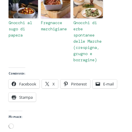
Gnocchi al
Fregnacce
Gnocchi di
sugo di
marchigiane
erbe
papera
spontanee
delle Marche
(crespigna,
grugno e
borragine)
Condividi:
Facebook
X
Pinterest
E-mail
Stampa
Mi piace:
Caricamento
in