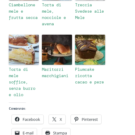
Ciambellone
Torta di
Treccia
mele e
mele,
Svedese alle
frutta secca
nocciole e
Mele
avena
Torta di
Maritozzi
Plumcake
mele
marchigiani
ricotta
soffice,
cacao e pere
senza burro
e olio
Condividi:
Facebook
X
Pinterest
E-mail
Stampa