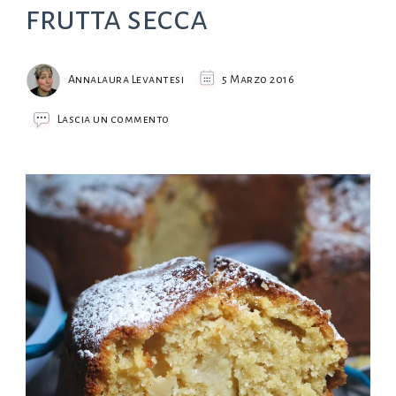
frutta secca
Annalaura Levantesi
5 Marzo 2016
su
Lascia un commento
Ciambella
mele
e
frutta
secca