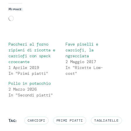
Mi piace:
Caricamento
in
corso…
Paccheri al forno
Fave piselli e
ripieni di ricotta e
carciofi, la
carciofi con speck
ngrecciata
croccante
2 Maggio 2017
1 Aprile 2019
In "Ricette Low-
In "Primi piatti"
cost"
Pollo in potacchio
2 Marzo 2026
In "Secondi piatti"
Tag:
CARCIOFI
PRIMI PIATTI
TAGLIATELLE