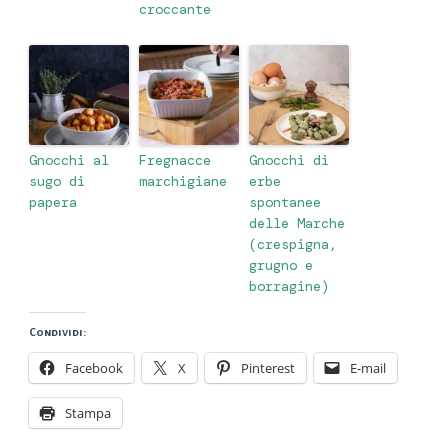
croccante
Gnocchi al
Fregnacce
Gnocchi di
sugo di
marchigiane
erbe
papera
spontanee
delle Marche
(crespigna,
grugno e
borragine)
Condividi:
Facebook
X
Pinterest
E-mail
Stampa