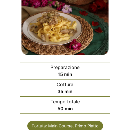
Preparazione
minuti
15
min
Cottura
minuti
35
min
Tempo totale
minuti
50
min
Portata:
Main Course, Primo Piatto