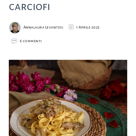
carciofi
Annalaura Levantesi
1 Aprile 2025
su
6 commenti
Tagliatelle
con
carciofi