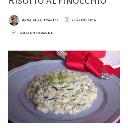
Risotto al finocchio
Annalaura Levantesi
23 Aprile 2016
su
Lascia un commento
Risotto
al
finocchio