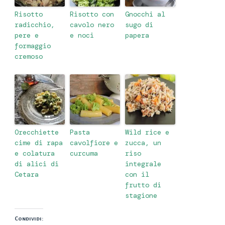
Risotto
Risotto con
Gnocchi al
radicchio,
cavolo nero
sugo di
pere e
e noci
papera
formaggio
cremoso
Orecchiette
Pasta
Wild rice e
cime di rapa
cavolfiore e
zucca, un
e colatura
curcuma
riso
di alici di
integrale
Cetara
con il
frutto di
stagione
Condividi: