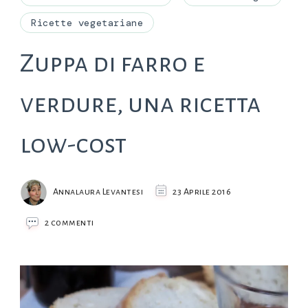
Ricette vegetariane
Zuppa di farro e
verdure, una ricetta
low-cost
Annalaura Levantesi
23 Aprile 2016
su
2 commenti
Zuppa
di
farro
e
verdure,