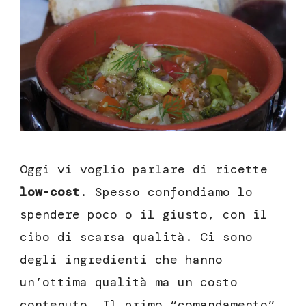
una
ricetta
low-
cost
Oggi vi voglio parlare di ricette
low-cost
. Spesso confondiamo lo
spendere poco o il giusto, con il
cibo di scarsa qualità. Ci sono
degli ingredienti che hanno
un’ottima qualità ma un costo
contenuto. Il primo “comandamento”