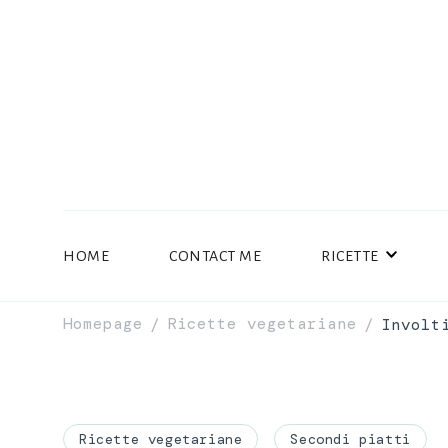
HOME
CONTACT ME
RICETTE
Homepage
Ricette vegetariane
Involt
/
/
Ricette vegetariane
Secondi piatti