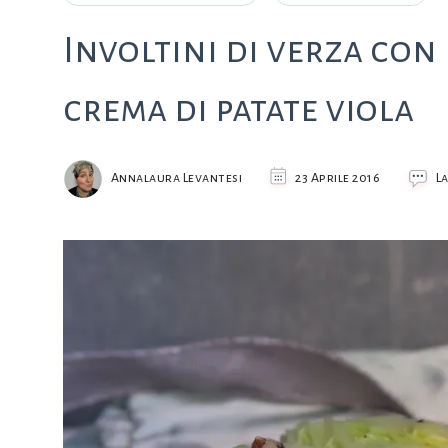
Involtini di verza con 
crema di patate viola
Annalaura Levantesi
23 Aprile 2016
L