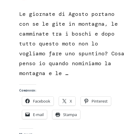
Supplì
di
Le giornate di Agosto portano
riso,
supplì
con se le gite in montagna, le
al
camminate tra i boschi e dopo
telefono,
bianchi
tutto questo moto non lo
e
vogliamo fare uno spuntino? Cosa
rossi
penso io quando nominiamo la
montagna e le …
Condividi:
Facebook
X
Pinterest
E-mail
Stampa