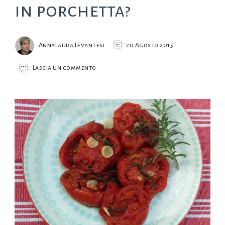
in porchetta?
Annalaura Levantesi
20 Agosto 2015
su
Lascia un commento
Pomodori
in
padella
o
in
porchetta?