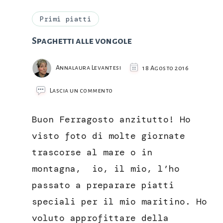
Primi piatti
Spaghetti alle vongole
Annalaura Levantesi
18 Agosto 2016
su
Lascia un commento
Spaghetti
alle
Buon Ferragosto anzitutto! Ho
vongole
visto foto di molte giornate
trascorse al mare o in
montagna, io, il mio, l’ho
passato a preparare piatti
speciali per il mio maritino. Ho
voluto approfittare della