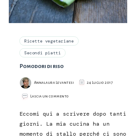
Ricette vegetariane
Secondi piatti
Pomodori di riso
Annalaura Levantesi
24 Luglio 2017
su
Lascia un commento
Pomodori
di
Eccomi qui a scrivere dopo tanti
riso
giorni. La mia cucina ha un
momento di stallo perché ci sono