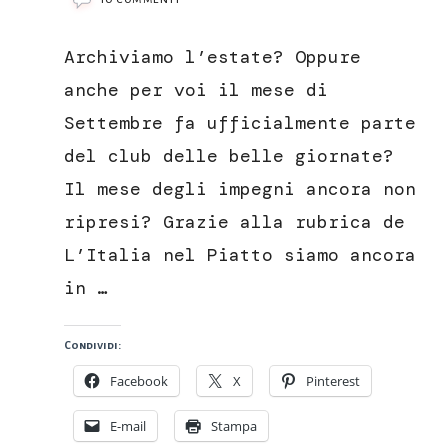
Pomodori
gratinati
Archiviamo l’estate? Oppure
alla
marchigiana
anche per voi il mese di
Settembre fa ufficialmente parte
del club delle belle giornate?
Il mese degli impegni ancora non
ripresi? Grazie alla rubrica de
L’Italia nel Piatto siamo ancora
in …
Condividi:
Facebook
X
Pinterest
E-mail
Stampa