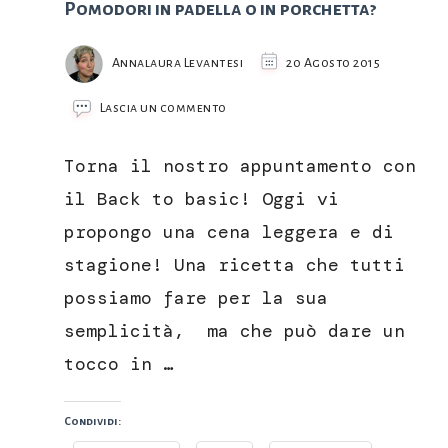
Pomodori in padella o in porchetta?
Annalaura Levantesi
20 Agosto 2015
su
Lascia un commento
Pomodori
in
Torna il nostro appuntamento con
padella
o
il Back to basic! Oggi vi
in
propongo una cena leggera e di
porchetta?
stagione! Una ricetta che tutti
possiamo fare per la sua
semplicità, ma che può dare un
tocco in …
Condividi: