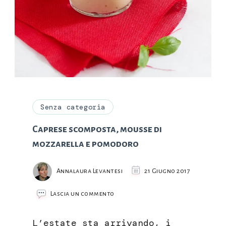
Senza categoria
Caprese scomposta, mousse di
mozzarella e pomodoro
Annalaura Levantesi
21 Giugno 2017
su
Lascia un commento
Caprese
scomposta,
L’estate sta arrivando, i
mousse