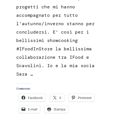
di
progetti che mi hanno
mozzarella
accompagnato per tutto
e
pomodoro
l’autunno/inverno stanno per
concludersi. E’ così per i
bellissimi showcooking
#IFoodInStore la bellissima
collaborazione tra IFood e
Scavolini. Io e la mia socia
Sara …
Condividi:
Facebook
X
Pinterest
E-mail
Stampa