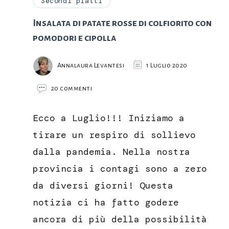
Secondi piatti
Insalata di patate rosse di colfiorito con
pomodori e cipolla
Annalaura Levantesi
1 Luglio 2020
su
20 commenti
Insalata
di
Ecco a Luglio!!! Iniziamo a
patate
rosse
tirare un respiro di sollievo
di
dalla pandemia. Nella nostra
colfiorito
con
provincia i contagi sono a zero
pomodori
da diversi giorni! Questa
e
cipolla
notizia ci ha fatto godere
ancora di più della possibilità