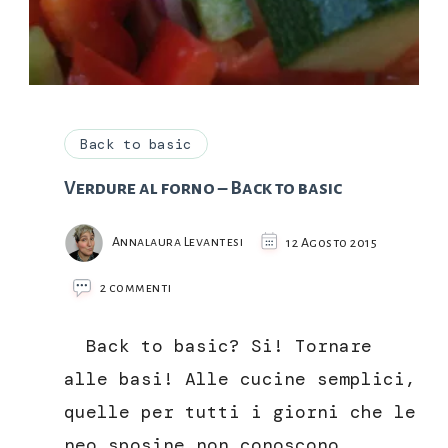
Back to basic
Verdure al forno – Back to basic
Annalaura Levantesi
12 Agosto 2015
su
2 commenti
Verdure
al
Back to basic? Si! Tornare
forno
–
alle basi! Alle cucine semplici,
Back
quelle per tutti i giorni che le
to
basic
neo sposine non conoscono,