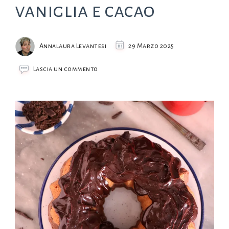
vaniglia e cacao
Annalaura Levantesi
29 Marzo 2025
su
Lascia un commento
Torta
variegata
vaniglia
e
cacao