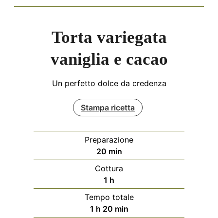
Torta variegata
vaniglia e cacao
Un perfetto dolce da credenza
Stampa ricetta
Preparazione
minuti
20
min
Cottura
ora
1
h
Tempo totale
ora
minuti
1
h
20
min