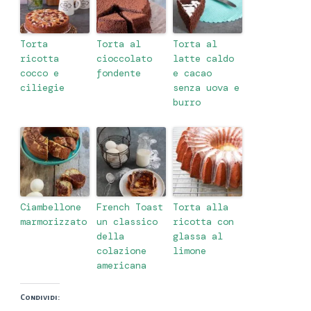
Torta
Torta al
Torta al
ricotta
cioccolato
latte caldo
cocco e
fondente
e cacao
ciliegie
senza uova e
burro
Ciambellone
French Toast
Torta alla
marmorizzato
un classico
ricotta con
della
glassa al
colazione
limone
americana
Condividi: