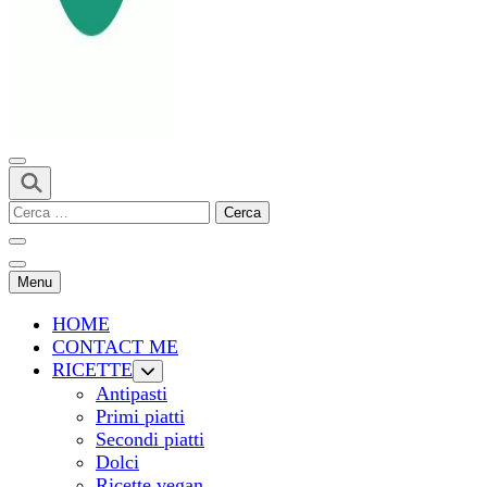
Ricerca
per:
Menu
HOME
CONTACT ME
RICETTE
Antipasti
Primi piatti
Secondi piatti
Dolci
Ricette vegan