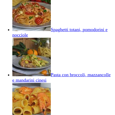
Spaghetti totani, pomodorini e
nocciole
Pasta con broccoli, mazzancolle
e mandarini cinesi