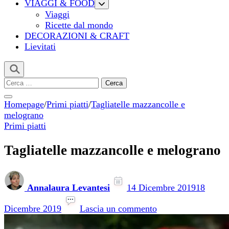
VIAGGI & FOOD
Viaggi
Ricette dal mondo
DECORAZIONI & CRAFT
Lievitati
Ricerca
per:
Homepage
/
Primi piatti
/
Tagliatelle mazzancolle e
melograno
Primi piatti
Tagliatelle mazzancolle e melograno
Annalaura Levantesi
14 Dicembre 2019
18
su
Tagliatelle
Dicembre 2019
Lascia un commento
mazzancolle