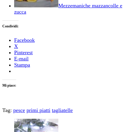
Mezzemaniche mazzancolle e
zucca
Condividi:
Facebook
X
Pinterest
E-mail
Stampa
Mi piace:
Tag:
pesce
primi piatti
tagliatelle
Navigazione