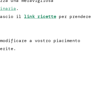
zza una meravigliosa
inaria
.
lascio il
link ricette
per prendere
modificare a vostro piacimento
erite.