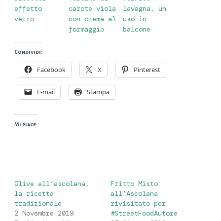
effetto
carote viola
lavagna, un
vetro
con crema al
uso in
formaggio
balcone
Condividi:
Facebook
X
Pinterest
E-mail
Stampa
Mi piace:
Olive all’ascolana,
Fritto Misto
la ricetta
all’Ascolana
tradizionale
rivisitato per
2 Novembre 2019
#StreetFoodAutore