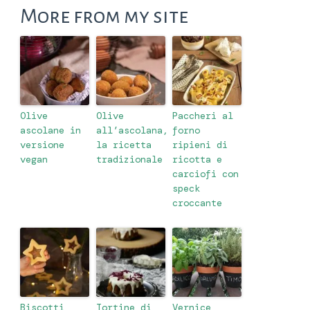
More from my site
Olive
Olive
Paccheri al
ascolane in
all’ascolana,
forno
versione
la ricetta
ripieni di
vegan
tradizionale
ricotta e
carciofi con
speck
croccante
Biscotti
Tortine di
Vernice