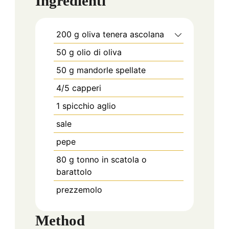
Ingredienti
200
g
oliva tenera ascolana
50
g
olio di oliva
50
g
mandorle spellate
4/5
capperi
1
spicchio
aglio
sale
pepe
80
g
tonno in scatola o
barattolo
prezzemolo
Method