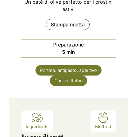
Un patè di olive perfetto per i crostini
estivi
Stampa ricetta
Preparazione
minuti
5
min
Portata:
antipasto, aperitivo
Cucina:
Italian
Ingredients
Method