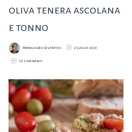
oliva tenera ascolana
e tonno
Annalaura Levantesi
2 Luglio 2021
su
10 commenti
Bruschetta
con
paté
di
oliva
tenera
ascolana
e
tonno