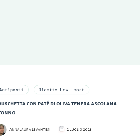
Antipasti
Ricette Low- cost
ruschetta con paté di oliva tenera ascolana
 tonno
Annalaura Levantesi
2 Luglio 2021