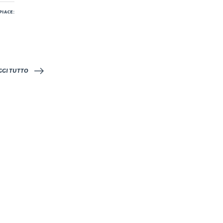
piace:
ggi tutto