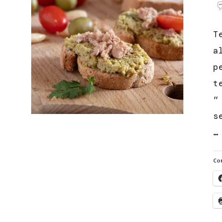
T
a
p
t
”
s
…
Con