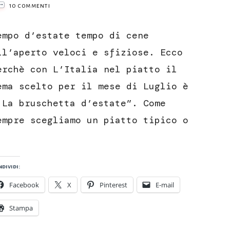
su
10 commenti
Bruschetta
con
empo d’estate tempo di cene
paté
di
ll’aperto veloci e sfiziose. Ecco
oliva
erchè con L’Italia nel piatto il
tenera
ascolana
ema scelto per il mese di Luglio è
e
 La bruschetta d’estate”. Come
tonno
empre scegliamo un piatto tipico o
dividi:
Facebook
X
Pinterest
E-mail
Stampa